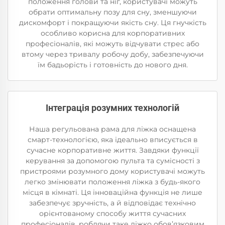
положення голови та ніг, користувачі можуть
обрати оптимальну позу для сну, зменшуючи
дискомфорт і покращуючи якість сну. Ця гнучкість
особливо корисна для корпоративних
професіоналів, які можуть відчувати стрес або
втому через тривалу робочу добу, забезпечуючи
їм бадьорість і готовність до нового дня.
Інтеграція розумних технологій
Наша регульована рама для ліжка оснащена
смарт-технологією, яка ідеально вписується в
сучасне корпоративне життя. Завдяки функції
керування за допомогою пульта та сумісності з
пристроями розумного дому користувачі можуть
легко змінювати положення ліжка з будь-якого
місця в кімнаті. Ця інноваційна функція не лише
забезпечує зручність, а й відповідає технічно
орієнтованому способу життя сучасних
професіоналів, роблячи таке ліжко обов’язковим