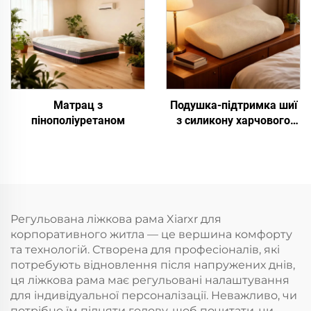
Матрац з
Подушка-підтримка шиї
пінополіуретаном
з силикону харчового
класу
Регульована ліжкова рама Xiarxr для
корпоративного житла — це вершина комфорту
та технологій. Створена для професіоналів, які
потребують відновлення після напружених днів,
ця ліжкова рама має регульовані налаштування
для індивідуальної персоналізації. Неважливо, чи
потрібно їм підняти голову, щоб почитати, чи