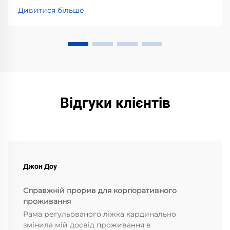
корозію — і які перевірені заходи допоможуть
Дивитися більше
цьому запобігти. Захистіть свої вкладення вже
зараз.
Відгуки клієнтів
Джон Доу
Справжній прорив для корпоративного
проживання
Рама регульованого ліжка кардинально
змінила мій досвід проживання в