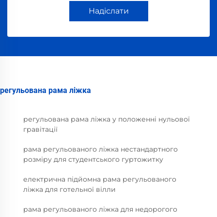
Надіслати
регульована рама ліжка
регульована рама ліжка у положенні нульової
гравітації
рама регульованого ліжка нестандартного
розміру для студентського гуртожитку
електрична підйомна рама регульованого
ліжка для готельної вілли
рама регульованого ліжка для недорогого