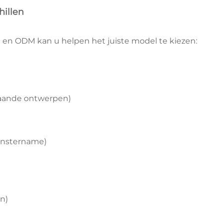
hillen
 en ODM kan u helpen het juiste model te kiezen:
taande ontwerpen)
onstername)
n)