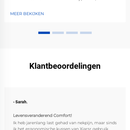
voorbehandel veilig, kies voor machine-/handwas,
droog correct en voorkom terugkerende vlekken.
MEER BEKIJKEN
Ontvang nu professionele tips.
Klantbeoordelingen
- Sarah.
Levensveranderend Comfort!
Ik heb jarenlang last gehad van nekpijn, maar sinds
ik het ergonomische kussen van Xiarsr gebruik,