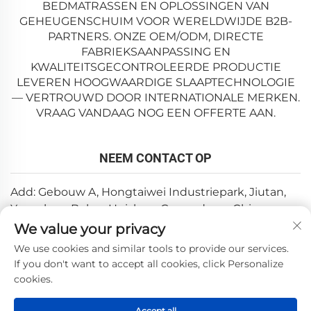
BEDMATRASSEN EN OPLOSSINGEN VAN
GEHEUGENSCHUIM VOOR WERELDWIJDE B2B-
PARTNERS. ONZE OEM/ODM, DIRECTE
FABRIEKSAANPASSING EN
KWALITEITSGECONTROLEERDE PRODUCTIE
LEVEREN HOOGWAARDIGE SLAAPTECHNOLOGIE
— VERTROUWD DOOR INTERNATIONALE MERKEN.
VRAAG VANDAAG NOG EEN OFFERTE AAN.
NEEM CONTACT OP
Add: Gebouw A, Hongtaiwei Industriepark, Jiutan,
Yuanzhou, Boluo, Huizhou, Guangdong, China
We value your privacy
E-mail:
[email protected]
We use cookies and similar tools to provide our services.
Tel:
+86-0752-6688646
If you don't want to accept all cookies, click Personalize
cookies.
Copyright © 2025 door Huizhou Weishi Technology Co., Ltd.
Accept all