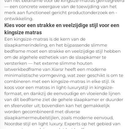
van het bedframe voor de kingsize-matras geïntegreerd
— een concrete weergave van de toewijding van het
merk aan functioneel gericht productonderzoek en -
ontwikkeling.
Kies voor een strakke en veelzijdige stijl voor een
kingsize matras
Een kingsize-matras is de kern van de
slaapkamerindeling, en het bijpassende slimme
bedframe moet een strakke en veelzijdige stijl hebben
om de algehele esthetiek van de slaapkamer te
versterken — het externe slimme houten
latwerkbedframe van Xiarsr heeft een moderne
minimalistische vormgeving, wat zeer geschikt is om te
combineren met een kingsize-matras in elke stijl. Ik
koos voor een matras in light-luxurystijl in kingsize-
formaat, en dankzij de eenvoudige en vloeiende lijnen
van dit bedframe ziet de gehele slaapkamer er duurder
en sfeervoller uit; bovendien kan het gemakkelijk
worden gecombineerd met diverse
slaapkamermeubelstijlen, zoals moderne eenvoud,
Noordse stijl en light luxury. Experts op het gebied van