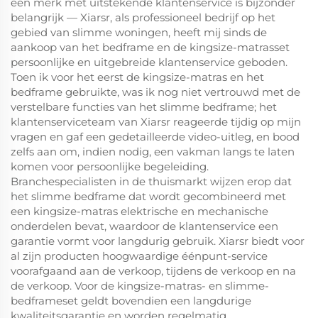
een merk met uitstekende klantenservice is bijzonder
belangrijk — Xiarsr, als professioneel bedrijf op het
gebied van slimme woningen, heeft mij sinds de
aankoop van het bedframe en de kingsize-matrasset
persoonlijke en uitgebreide klantenservice geboden.
Toen ik voor het eerst de kingsize-matras en het
bedframe gebruikte, was ik nog niet vertrouwd met de
verstelbare functies van het slimme bedframe; het
klantenserviceteam van Xiarsr reageerde tijdig op mijn
vragen en gaf een gedetailleerde video-uitleg, en bood
zelfs aan om, indien nodig, een vakman langs te laten
komen voor persoonlijke begeleiding.
Branchespecialisten in de thuismarkt wijzen erop dat
het slimme bedframe dat wordt gecombineerd met
een kingsize-matras elektrische en mechanische
onderdelen bevat, waardoor de klantenservice een
garantie vormt voor langdurig gebruik. Xiarsr biedt voor
al zijn producten hoogwaardige éénpunt-service
voorafgaand aan de verkoop, tijdens de verkoop en na
de verkoop. Voor de kingsize-matras- en slimme-
bedframeset geldt bovendien een langdurige
kwaliteitsgarantie en worden regelmatig