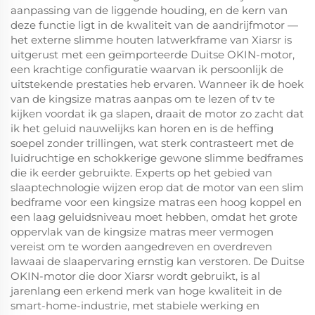
aanpassing van de liggende houding, en de kern van
deze functie ligt in de kwaliteit van de aandrijfmotor —
het externe slimme houten latwerkframe van Xiarsr is
uitgerust met een geïmporteerde Duitse OKIN-motor,
een krachtige configuratie waarvan ik persoonlijk de
uitstekende prestaties heb ervaren. Wanneer ik de hoek
van de kingsize matras aanpas om te lezen of tv te
kijken voordat ik ga slapen, draait de motor zo zacht dat
ik het geluid nauwelijks kan horen en is de heffing
soepel zonder trillingen, wat sterk contrasteert met de
luidruchtige en schokkerige gewone slimme bedframes
die ik eerder gebruikte. Experts op het gebied van
slaaptechnologie wijzen erop dat de motor van een slim
bedframe voor een kingsize matras een hoog koppel en
een laag geluidsniveau moet hebben, omdat het grote
oppervlak van de kingsize matras meer vermogen
vereist om te worden aangedreven en overdreven
lawaai de slaapervaring ernstig kan verstoren. De Duitse
OKIN-motor die door Xiarsr wordt gebruikt, is al
jarenlang een erkend merk van hoge kwaliteit in de
smart-home-industrie, met stabiele werking en