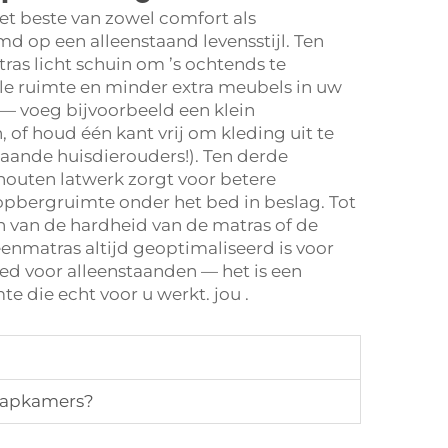
et beste van zowel comfort als
d op een alleenstaand levensstijl. Ten
ras licht schuin om ’s ochtends te
ele ruimte en minder extra meubels in uw
— voeg bijvoorbeeld een klein
 of houd één kant vrij om kleding uit te
taande huisdierouders!). Ten derde
outen latwerk zorgt voor betere
opbergruimte onder het bed in beslag. Tot
n van de hardheid van de matras of de
enmatras altijd geoptimaliseerd is voor
ed voor alleenstaanden — het is een
te die echt voor u werkt.
jou
.
laapkamers?