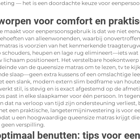
ting — het is een doordachte keuze voor eenpersoo
worpen voor comfort en praktis
uze maakt voor eenpersoonsgebruik is dat we niet 
behoeften van alleenwonenden, waarbij onovertroff
 matras is voorzien van het kenmerkende traagterug
schouders, heupen en lage rug elimineert—iets wat k
lichaam positioneert. Het verstelbare hoekontwerp
inde van de queensize matras om te lezen, tv te kijk
nde slaap—geen extra kussens of een omslachtige lee
 een slank, modern extern slim bedframe van houten
kt stil, is stevig en is exact afgestemd op de afmet
s past in elke slaapkamer voor één persoon. In tege
 dat na verloop van tijd zijn ondersteuning verlies
het een praktische, langetermijninvestering is voor
zodat u een hoogwaardige queensize matras krijgt die
een verspilling.
ptimaal benutten: tips voor ee