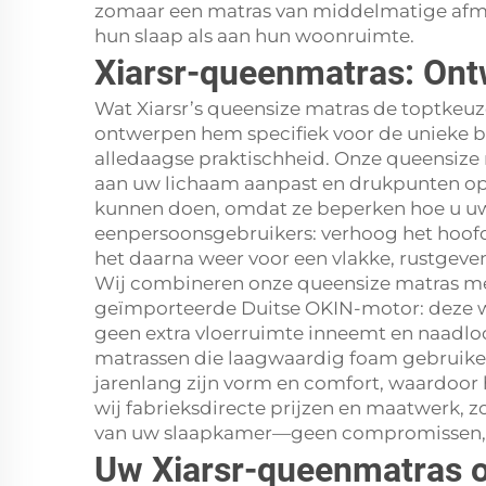
zomaar een matras van middelmatige afme
hun slaap als aan hun woonruimte.
Xiarsr-queenmatras: Ont
Wat Xiarsr’s queensize matras de toptke
ontwerpen hem specifiek voor de unieke 
alledaagse praktischheid. Onze queensize
aan uw lichaam aanpast en drukpunten op 
kunnen doen, omdat ze beperken hoe u uw 
eenpersoonsgebruikers: verhoog het hoofde
het daarna weer voor een vlakke, rustgeve
Wij combineren onze queensize matras met
geïmporteerde Duitse OKIN-motor: deze wer
geen extra vloerruimte inneemt en naadloo
matrassen die laagwaardig foam gebruiken
jarenlang zijn vorm en comfort, waardoor 
wij fabrieksdirecte prijzen en maatwerk, 
van uw slaapkamer—geen compromissen, g
Uw Xiarsr-queenmatras o