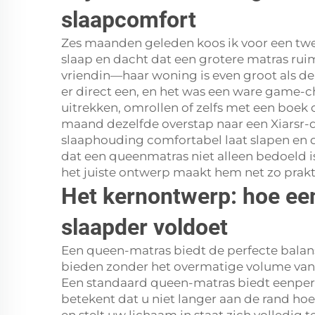
slaapcomfort
Zes maanden geleden koos ik voor een tw
slaap en dacht dat een grotere matras rui
vriendin—haar woning is even groot als d
er direct een, en het was een ware game-c
uitrekken, omrollen of zelfs met een boek 
maand dezelfde overstap naar een Xiarsr-
slaaphouding comfortabel laat slapen en d
dat een queenmatras niet alleen bedoeld i
het juiste ontwerp maakt hem net zo prakt
Het kernontwerp: hoe ee
slaapder voldoet
Een queen-matras biedt de perfecte balan
bieden zonder het overmatige volume van 
Een standaard queen-matras biedt eenpers
betekent dat u niet langer aan de rand ho