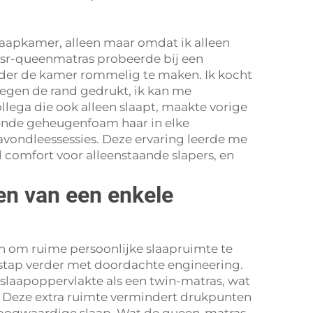
aapkamer, alleen maar omdat ik alleen
arsr-queenmatras probeerde bij een
nder de kamer rommelig te maken. Ik kocht
tegen de rand gedrukt, ik kan me
llega die ook alleen slaapt, maakte vorige
rende geheugenfoam haar in elke
avondleessessies. Deze ervaring leerde me
 comfort voor alleenstaande slapers, en
en van een enkele
n om ruime persoonlijke slaapruimte te
 stap verder met doordachte engineering.
slaapoppervlakte als een twin-matras, wat
d. Deze extra ruimte vermindert drukpunten