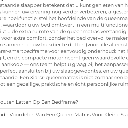
nstaande slaapper betekent dat u kunt genieten van h
s kunnen uw ervaring nog verder verbeteren, afgestem
bare hoekfunctie: stel het hoofdeinde van de queenmat
zen, waardoor u uw bed omtovert in een multifunction
kt u de extra ruimte van de queenmatras verstandig 
voor extra comfort, zonder het bed overvol te maken,
m samen met uw huisdier te dutten (voor alle alleens
rsr-smartbedframe voor eenvoudig onderhoud: het h
blijft, en de compacte motor neemt geen waardevolle 
 na aankoop — ons team helpt u graag bij het aanpasse
 perfect aansluiten bij uw slaapgewoontes, en uw que
staande. Een Xiarsr-queenmatras is niet zomaar een b
 een gezellige, praktische en écht persoonlijke ruim
outen Latten Op Een Bedframe?
de Voordelen Van Een Queen-Matras Voor Kleine S