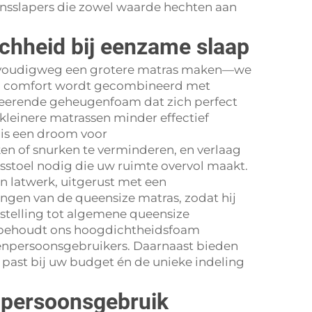
nsslapers die zowel waarde hechten aan
chheid bij eenzame slaap
eenvoudigweg een grotere matras maken—we
en comfort wordt gecombineerd met
veerende geheugenfoam dat zich perfect
leinere matrassen minder effectief
 is een droom voor
en of snurken te verminderen, en verlaag
sstoel nodig die uw ruimte overvol maakt.
 latwerk, uitgerust met een
ingen van de queensize matras, zodat hij
nstelling tot algemene queensize
t, behoudt ons hoogdichtheidsfoam
 eenpersoonsgebruikers. Daarnaast bieden
 past bij uw budget én de unieke indeling
npersoonsgebruik