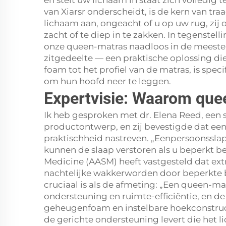
en stelt uw lichaam in staat zich volledi
van Xiarsr onderscheidt, is de kern van 
lichaam aan, ongeacht of u op uw rug, zij
zacht of te diep in te zakken. In tegenste
onze queen-matras naadloos in de meeste e
zitgedeelte — een praktische oplossing die
foam tot het profiel van de matras, is sp
om hun hoofd neer te leggen.
Expertvisie: Waarom quee
Ik heb gesproken met dr. Elena Reed, een s
productontwerp, en zij bevestigde dat ee
praktischheid nastreven. „Eenpersoonsslap
kunnen de slaap verstoren als u beperkt be
Medicine (AASM) heeft vastgesteld dat ex
nachtelijke wakkerworden door beperkte 
cruciaal is als de afmeting: „Een queen-m
ondersteuning en ruimte-efficiëntie, en de
geheugenfoam en instelbare hoekconstruct
de gerichte ondersteuning levert die het l