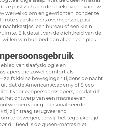
f hoogwaardige slaap. Wat de queen-matras
deze past zich aan de unieke vorm van uw
r uw wervelkolom en gewrichten, zonder te
delgrote slaapkamers overheersen, past
nachtkastjes, een bureau of een klein
ruimte. Elk detail, van de dichtheid van de
r willen van hun bed dan alleen een plek
eenpersoonsgebruik
gebied van slaafysiologie en
sslapers die zowel comfort als
 zelfs kleine bewegingen tijdens de nacht
gde uit dat de American Academy of Sleep
iteit voor eenpersoonsslapers, omdat dit
t het ontwerp van een matras even
is ontworpen voor gepersonaliseerde
kzij zijn traag terugveerend
m te bewegen, terwijl het tegelijkertijd
oor dr. Reed is de queen-matras niet