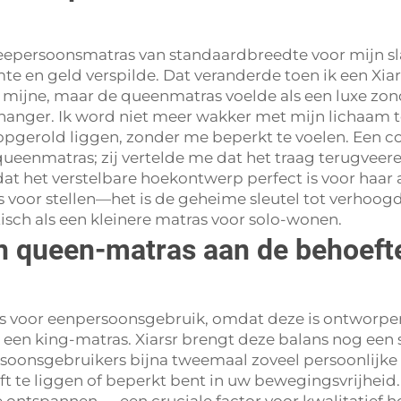
eepersoonsmatras van standaardbreedte voor mijn sl
mte en geld verspilde. Dat veranderde toen ik een Xi
e mijne, maar de queenmatras voelde als een luxe zo
hanger. Ik word niet meer wakker met mijn lichaam 
opgerold liggen, zonder me beperkt te voelen. Een co
queenmatras; zij vertelde me dat het traag terugvee
at het verstelbare hoekontwerp perfect is voor haar 
s voor stellen—het is de geheime sleutel tot verhoogd
isch als een kleinere matras voor solo-wonen.
n queen-matras aan de behoeft
s voor eenpersoonsgebruik, omdat deze is ontworpe
een king-matras. Xiarsr brengt deze balans nog een
oonsgebruikers bijna tweemaal zoveel persoonlijke 
eft te liggen of beperkt bent in uw bewegingsvrijhei