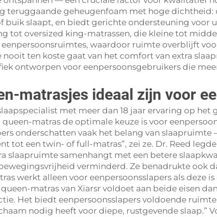
g te ontspannen — een cruciale factor voor kwalitatie
traag teruggaande geheugenfoam met hoge dichtheid: 
 of buik slaapt, en biedt gerichte ondersteuning voo
lling tot oversized king-matrassen, die kleine tot mid
enpersoonsruimtes, waardoor ruimte overblijft voor 
 nooit ten koste gaat van het comfort van extra slaap
ecifiek ontworpen voor eenpersoonsgebruikers die mee
n-matrasjes ideaal zijn voor 
laapspecialist met meer dan 18 jaar ervaring op het 
n queen-matras de optimale keuze is voor eenpersoon
ers onderschatten vaak het belang van slaapruimte —
nt tot een twin- of full-matras”, zei ze. Dr. Reed le
tra slaapruimte samenhangt met een betere slaapkwal
bewegingsvrijheid verminderd. Ze benadrukte ook da
atras werkt alleen voor eenpersoonsslapers als deze 
 queen-matras van Xiarsr voldoet aan beide eisen dan
ie. Het biedt eenpersoonsslapers voldoende ruimte o
ichaam nodig heeft voor diepe, rustgevende slaap.” V