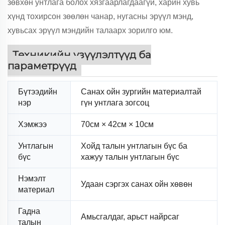
зөвхөн унтлага болох хязгаарлагдаагүй, харин хувь
хүнд тохирсон зөөлөн чанар, нугасны эрүүл мэнд,
хувьсах эрүүл мэндийн талаарх зорилго юм.
Техникийн үзүүлэлтүүд ба
параметрүүд
Бүтээдийн
Санах ойн зургийн материалтай
нэр
гүн унтлага зогсоц
Хэмжээ
70см × 42см × 10см
Унтлагын
Хойд талын унтлагын бүс ба
бүс
хажуу талын унтлагын бүс
Нэмэлт
Удаан сэргэх санах ойн хөвөн
материал
Гадна
Амьсгалдаг, арьст найрсаг
талын