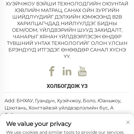
ХУЭЙЧЖОУ ВЭЙШИ ТЕХНОЛОДГИЙН ОЮУНТАЙ
ХЭВЛИЙН МАТРАЦ, САНАХ ОЙН ЗУРГИЙН
ШИЙДЛҮҮДИЙГ ДЭЛХИЙН ХЭМЖЭЭНД B2B
ХАРИЛЦАГЧДАД НИЙЛҮҮЛДЭГ. БИДНЫ
OEM/ODM, ҮЙЛДВЭРИЙН ШУУД ЗАХИДАЛТ,
ЧАНАРЫГ ХЯНАН ҮЙЛДВЭРЛЭСЭН ӨНДӨР
ТҮВШНИЙ УНТАХ ТЕХНОЛОГИЙГ ОЛОН УЛСЫН
БРЭНДҮҮД ИТГЭДЭГ. ӨНӨӨДӨР САНАЛ ХҮСНЭ
ҮҮ.
ХОЛБОГДОЖ ҮЗ
Add: БНХАУ, Гуандун, Хуэйчжоу, Боло, Юаньжоу,
Цзютань, Хонгтайвэй үйлдвэрлэлийн бүс, А
байшин
We value your privacy
Имэйл:
[email protected]
We use cookies and similar tools to provide our services.