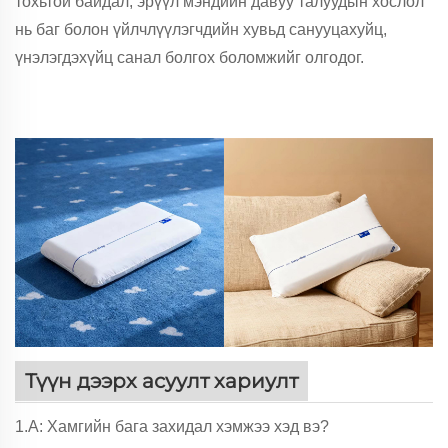
тохьтой байдал, эрүүл мэндийн давуу талуудын хослол
нь баг болон үйлчлүүлэгчдийн хувьд санууцахуйц,
үнэлэгдэхүйц санал болгох боломжийг олгодог.
Түүн дээрх асуулт хариулт
1.А: Хамгийн бага захидал хэмжээ хэд вэ?