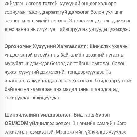
хийгдсэн бөгөөд толгой, хүзүүний онцлог хэлбэрт
зориулан таарч,
даралтгүй дэмжлэг
болон үүл шиг
зөөлөн мэдрэмжийг олгоно. Энэ зөөлөн, харин дэмжлэг
өгөх чанар нь илүү гүн, тайвшруулах унтуудыг дэмждэг.
Эргономик Хүзүүний Хамгаалалт
: Шинжлэх ухааны
үндэслэлтэй муруйлт нь байгалийн цээжний нугасны
муруйлтыг дэмждэг бөгөөд ая тайвны амгалан болон
чухал хүзүүний дэмжлэгийг тэнцвэржүүлдэг. Та
арагшаа, хажуу талдаа эсвэл хосолсон байдлаар унтаж
байгаас үл хамааран энэ мадал таны шаардлагад
тохируулан зохицуулдаг.
Шинэчлэлийн үйлдвэрлэл
: Бид танд
бүрэн
OEM/ODM үйлчилгээ
зөвхөн 1 нэгжийн хамгийн бага
захиалгын хэмжээтэй. Мэргэжлийн үйлчилгээ үзүүлэх