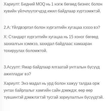
Хариулт: Бидний MOQ нь 1 нэгж бөгөөд бизнес болон
хувийн үйлчлүүлэгчдэд ижил байдлаар хүртээмжтэй.
2.А: Үйлдвэрлэл болон хүргэлтийн хугацаа хэзээ вэ?
Х: Стандарт хүргэлтийн хугацаа нь 15 хоног бөгөөд
захиалгын хэмжээ, захидал байдлаас хамааран
тохируулах боломжтой.
3.Асуулт: Ямар байдлаар ялгаатай унтгалын бүсүүд
ажилладаг вэ?
Хариулт: Энэ мадал нь урд болон хажуу талдаа орж
унтах байрлалыг хамгийн сайн дэмждэг, өөр өөр
түвшинтэй дэмжлэгтэй тусгай зориулалтын бүсүүдтэй.