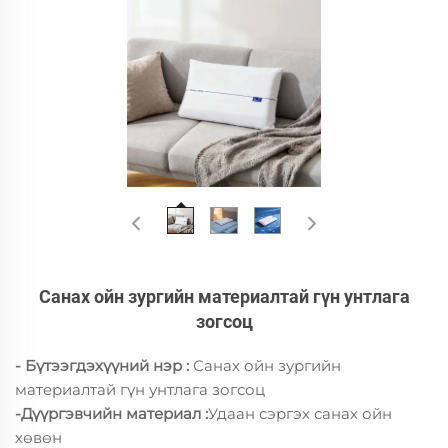
Санах ойн зургийн материалтай гүн унтлага
зогсоц
- Бүтээгдэхүүний нэр :
Санах ойн зургийн
материалтай гүн унтлага зогсоц
-Дүүргэвчийн материал
:
Удаан сэргэх санах ойн
хөвөн