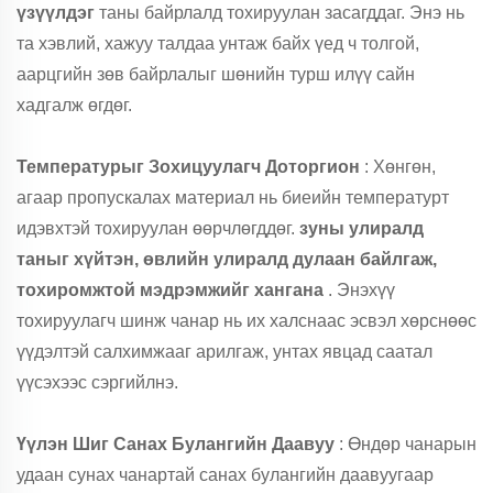
үзүүлдэг
таны байрлалд тохируулан засагддаг. Энэ нь
та хэвлий, хажуу талдаа унтаж байх үед ч толгой,
аарцгийн зөв байрлалыг шөнийн турш илүү сайн
хадгалж өгдөг.
Температурыг Зохицуулагч Доторгион
: Хөнгөн,
агаар пропускалах материал нь биеийн температурт
идэвхтэй тохируулан өөрчлөгддөг.
зуны улиралд
таныг хүйтэн, өвлийн улиралд дулаан байлгаж,
тохиромжтой мэдрэмжийг хангана
. Энэхүү
тохируулагч шинж чанар нь их халснаас эсвэл хөрснөөс
үүдэлтэй салхимжааг арилгаж, унтах явцад саатал
үүсэхээс сэргийлнэ.
Үүлэн Шиг Санах Булангийн Даавуу
: Өндөр чанарын
удаан сунах чанартай санах булангийн даавуугаар