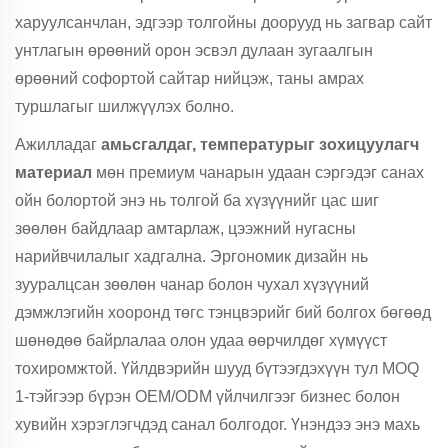
харуулсанчлан, эдгээр толгойны доорууд нь загвар сайт
унтлагын өрөөний орон эсвэл дулаан зугаалгын
өрөөний софортой сайтар нийцэж, таны амрах
туршлагыг шилжүүлэх болно.
Ажилладаг
амьсгалдаг, температурыг зохицуулагч
материал
мөн премиум чанарын удаан сэргэдэг санах
ойн болортой энэ нь толгой ба хүзүүнийг цас шиг
зөөлөн байдлаар амтарлаж, цээжний нугасны
нарийвчилалыг хадгална. Эргономик дизайн нь
зууралцсан зөөлөн чанар болон чухал хүзүүний
дэмжлэгийн хооронд төгс тэнцвэрийг бий болгох бөгөөд
шөнөдөө байрлалаа олон удаа өөрчилдөг хүмүүст
тохиромжтой. Үйлдвэрийн шууд бүтээгдэхүүн тул MOQ
1-тэйгээр бүрэн OEM/ODM үйлчилгээг бизнес болон
хувийн хэрэглэгчдэд санал болгодог. Үнэндээ энэ махь