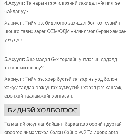
4.Асуулт: Та нарын гэрчилгээний захидал үйлчилгээ
байдаг уу?
Хариулт: Тийм ээ, бид логоо захидал болгох, хувийн
шошго тавих зэрэг ОЕМ/ОДМ үйлчилгээг бүрэн хамран
үзүүлдэг.
5.Асуулт: Энэ мадал бүх төрлийн унтлагын дадалд
тохиромжтой юу?
Хариулт: Тийм ээ, хоёр бүстэй загвар нь урд болон
хажуу талдаа орж унтах хүмүүсийн хэрэгцээг хангаж,
ерөнхий тааламжийг хангасан.
БИДНЭЙ ХОЛБОГООС
Та манай оюунлаг байшин бараагаар өөрийн дуртай
өрөөгөө чимэглэхэд бэлэн байна уу? Та доорх арга