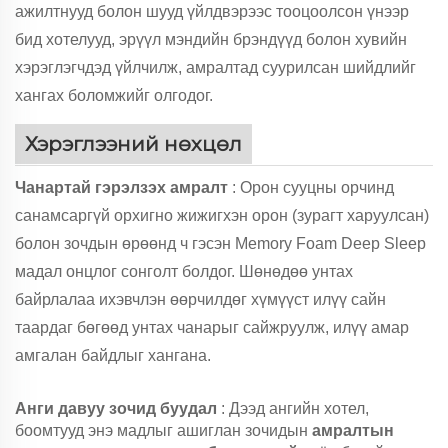
ажилтнууд болон шууд үйлдвэрээс тооцоолсон үнээр
бид хотелууд, эрүүл мэндийн брэндүүд болон хувийн
хэрэглэгчдэд үйлчилж, амралтад суурилсан шийдлийг
хангах боломжийг олгодог.
Хэрэглээний нөхцөл
Чанартай гэрэлзэх амралт
: Орон сууцны орчинд
санамсаргүй орхигно жижигхэн орон (зурагт харуулсан)
болон зочдын өрөөнд ч гэсэн Memory Foam Deep Sleep
мадал онцлог сонголт болдог. Шөнөдөө унтах
байрлалаа ихэвчлэн өөрчилдөг хүмүүст илүү сайн
таардаг бөгөөд унтах чанарыг сайжруулж, илүү амар
амгалан байдлыг хангана.
Анги давуу зочид буудал
: Дээд ангийн хотел,
боомтууд энэ мадлыг ашиглан зочидын
амралтын