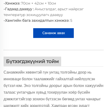
-Хэмжээ:
70см × 42см × 10см
-Гадаад даавуу :
Амьсгалдаг, арьст найрсаг
температур зохицуулагч даавуу
-Хамгийн бага захидалтын хэмжээ:
5
Санамж авах
Бүтээгдэхүүний тойм
Санамжийн хөвөнтэй гүн унтац толгойны доор нь
инноваци болон тааламжийг гайхалтай нийлүүлсэн
бүтээл юм. Энэ толгойны доорыг арын болон хажуугийн
талаас унтагчдын хувьд тохируулан хоёр бүсийн
дэмжлэгтэйгээр зохион бүтээсэн бөгөөд унтах чанарыг
шилжилт хийх зорилготой. Хамтран өгсөн зурагт