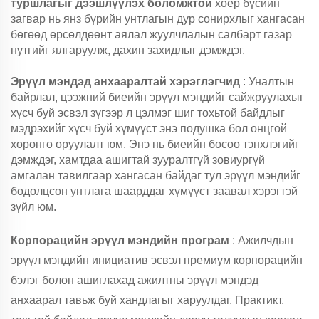
туршлагыг дээшлүүлэх боломжтой
хоёр бүсийн
загвар нь янз бүрийн унтлагын дур сонирхлыг хангасан
бөгөөд өрсөлдөөнт аялал жуулчлалын салбарт газар
нутгийг ялгаруулж, дахин захидлыг дэмждэг.
Эрүүл мэндэд анхааралтай хэрэглэгчид
: Уналтын
байрлал, цээжний биеийн эрүүл мэндийг сайжруулахыг
хүсч буй эсвэл зүгээр л цэлмэг шиг тохьтой байдлыг
мэдрэхийг хүсч буй хүмүүст энэ подушка бол онцгой
хөрөнгө оруулалт юм. Энэ нь биеийн босоо тэнхлэгийг
дэмждэг, хамтдаа ашигтай зууралтгүй зовиургүй
амгалан тавилгаар хангасан байдаг тул эрүүл мэндийг
бодолцсон унтлага шаарддаг хүмүүст заавал хэрэгтэй
зүйл юм.
Корпорацийн эрүүл мэндийн програм
: Ажилчдын
эрүүл мэндийн инициатив эсвэл премиум корпорацийн
бэлэг болон ашиглахад ажилтны эрүүл мэндэд
анхаарал тавьж буй хандлагыг харуулдаг. Практикт,