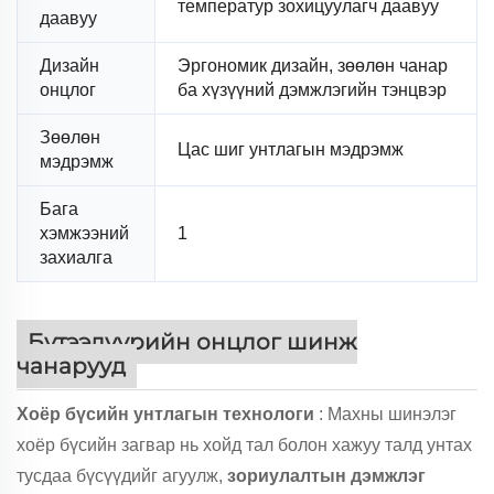
температур зохицуулагч даавуу
даавуу
Дизайн
Эргономик дизайн, зөөлөн чанар
онцлог
ба хүзүүний дэмжлэгийн тэнцвэр
Зөөлөн
Цас шиг унтлагын мэдрэмж
мэдрэмж
Бага
хэмжээний
1
захиалга
Бүтээдүүрийн онцлог шинж
чанарууд
Хоёр бүсийн унтлагын технологи
: Махны шинэлэг
хоёр бүсийн загвар нь хойд тал болон хажуу талд унтах
тусдаа бүсүүдийг агуулж,
зориулалтын дэмжлэг