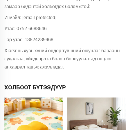
замаар бидэнтэй холбогдох боломжтой:
И-мэйл:
[email protected]
Утас: 0752-6688646
Гар утас: 13824239968
Xiarsr нь хувь хүний өндөр түвшний оюунлаг барааны
судалгаа, үйлдвэрлэл болон борлуулалтад онцлог
анхаарал тавьж ажилладаг.
ХОЛБООТ БҮТЭЭДҮҮР