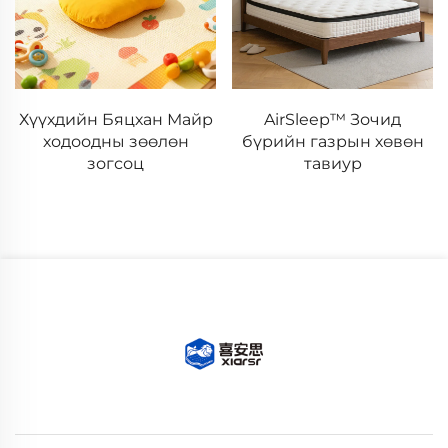
Хүүхдийн Бяцхан Майр
AirSleep™ Зочид
ходоодны зөөлөн
бүрийн газрын хөвөн
зогсоц
тавиур