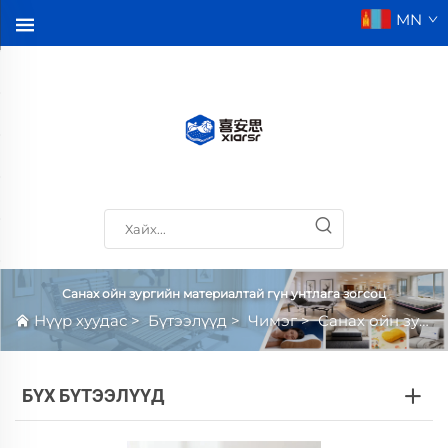
MN
Санах ойн зургийн материалтай гүн унтлага зогсоц
Нүүр хуудас
>
Бүтээлүүд
>
Чимэг
>
Санах ойн зургийн материалтай гүн унтлага зогсоц
БҮХ БҮТЭЭЛҮҮД