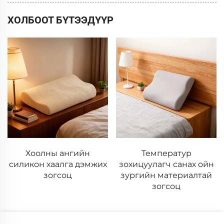
ХОЛБООТ БҮТЭЭДҮҮР
Температур
AirSleep™ 3D өндөр
зохицуулагч санах ойн
технологийн угааж
зургийн материалтай
болдог тавиур
зогсоц