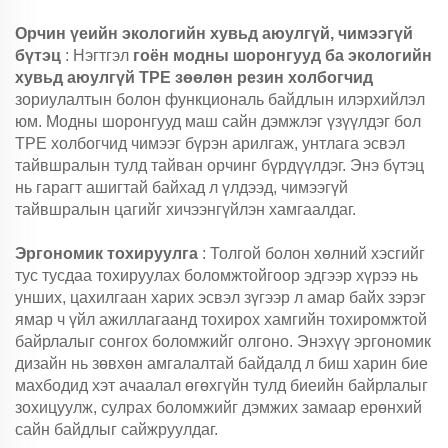
Орчин үеийн экологийн хувьд аюулгүй, чимээгүй
бүтэц
: Нэгтгэл
гоён модны шоронгууд ба экологийн
хувьд аюулгүй TPE зөөлөн резин холбогчид
зориулалтын болон функциональ байдлын илэрхийлэл
юм. Модны шоронгууд маш сайн дэмжлэг үзүүлдэг бол
TPE холбогчид чимээг бүрэн арилгаж, унтлага эсвэл
тайвшралын тулд тайван орчинг бүрдүүлдэг. Энэ бүтэц
нь гарагт ашигтай байхад л үлдээд, чимээгүй
тайвшралын цагийг хичээнгүйлэн хамгаалдаг.
Эргономик тохируулга
: Толгой болон хөлний хэсгийг
тус тусдаа тохируулах боломжтойгоор эдгээр хүрээ нь
унших, цахилгаан харих эсвэл зүгээр л амар байх зэрэг
ямар ч үйл ажиллагаанд тохирох хамгийн тохиромжтой
байрлалыг сонгох боломжийг олгоно. Энэхүү эргономик
дизайн нь зөвхөн амгалалтай байдалд л биш харин бие
махбодид хэт ачаалал өгөхгүйн тулд биеийн байрлалыг
зохицуулж, сулрах боломжийг дэмжих замаар ерөнхий
сайн байдлыг сайжруулдаг.