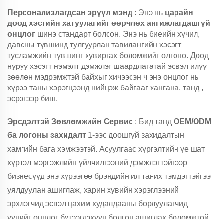
Персонализлагдсан эрүүл мэнд
: Энэ нь
царайн
доод хэсгийн хатуулагийг өөрчлөх ангижлагдашгүй
онцлог
шинэ стандарт болсон. Энэ нь биеийн хүчил,
давсны түвшинд тулгуурлан тавилангийн хэсэгт
тусламжийн түвшинг хувиргах боломжийг олгоно. Доод
нуруу хэсэгт нэмэлт дэмжлэг шаардлагатай эсвэл илүү
зөөлөн мэдрэмжтэй байхыг хичээсэн ч энэ онцлог нь
хүрээ таны хэрэгцээнд нийцэж байгааг хангана.
танд
,
эсрэгээр биш.
Эрсдэлтэй Зөвлөмжийн Сервис
: Бид танд
OEM/ODM
ба логоны захидалт
1-ээс доошгүй захидалтын
хамгийн бага хэмжээтэй. Асуулгаас хүргэлтийн үе шат
хүртэл мэргэжлийн үйлчилгээний дэмжлэгтэйгээр
бизнесүүд энэ хүрээгөө брэндийн ил таних тэмдэгтэйгээ
уялдуулан ашиглаж, харин хувийн хэрэглээний
эрхлэгчид эсвэл цахим худалдааны борлуулагчид
үүнийг онцлог бүтээгдэхүүн болгон ашиглах боломжтой.