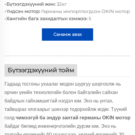
-Бүтээгдэхүүний жин:
32кг
-Үндсэн мотор:
Германы импортлогдсон OKIN мотор
-Хамгийн бага захидалтын хэмжээ:
5
Санамж авах
Бүтээгдэхүүний тойм
Гадаад тосгоны ухаалаг модон шургуу шоргоолж нь
орчин үеийн технологийн болон байгалийн сайхан
байдлын гайхамшигтай нэгдэл юм. Энэ нь унтах,
тайвшрах хязгаарыг шинээр тодорхойлж өгдөг. Түүний
голд
чимээгүй ба эндур зантай германы OKIN мотор
байдаг бөгөөд инженерчлэлийн дүрэм юм. Энэ нь
толгойн өргөвчийг 60 градусаар, хөлний өргөвчийг 30