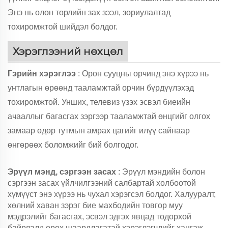
Энэ нь олон төрлийн зах зээл, зориулалтад
тохиромжтой шийдэл болдог.
Хэрэглээний нөхцөл
Гэрийн хэрэглээ
: Орон сууцны орчинд энэ хүрээ нь
унтлагын өрөөнд тааламжтай орчин бүрдүүлэхэд
тохиромжтой. Унших, телевиз үзэх эсвэл биеийн
ачааллыг багасгах зэргээр тааламжтай өнцгийг олгох
замаар өдөр тутмын амрах цагийг илүү сайнаар
өнгөрөөх боломжийг бий болгодог.
Эрүүл мэнд, сэргээн засах
: Эрүүл мэндийн болон
сэргээн засах үйлчилгээний салбартай холбоотой
хүмүүст энэ хүрээ нь чухал хэрэгсэл болдог. Халууралт,
хөлний хаван зэрэг бие махбодийн товгор муу
мэдрэлийг багасгах, эсвэл эдгэх явцад тодорхой
байрлалд орох шаардлагатай хэрэглэгчдийг хангаж,