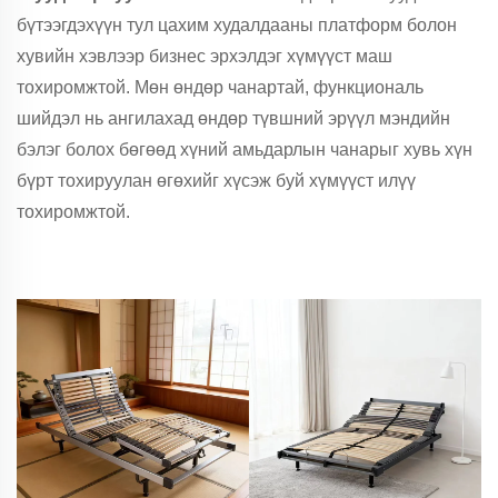
бүтээгдэхүүн тул цахим худалдааны платформ болон
хувийн хэвлээр бизнес эрхэлдэг хүмүүст маш
тохиромжтой. Мөн өндөр чанартай, функциональ
шийдэл нь ангилахад өндөр түвшний эрүүл мэндийн
бэлэг болох бөгөөд хүний амьдарлын чанарыг хувь хүн
бүрт тохируулан өгөхийг хүсэж буй хүмүүст илүү
тохиромжтой.