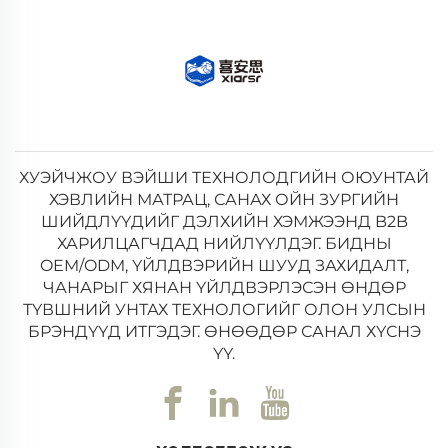
ХУЭЙЧЖОУ ВЭЙШИ ТЕХНОЛОДГИЙН ОЮУНТАЙ
ХЭВЛИЙН МАТРАЦ, САНАХ ОЙН ЗУРГИЙН
ШИЙДЛҮҮДИЙГ ДЭЛХИЙН ХЭМЖЭЭНД B2B
ХАРИЛЦАГЧДАД НИЙЛҮҮЛДЭГ. БИДНЫ
OEM/ODM, ҮЙЛДВЭРИЙН ШУУД ЗАХИДАЛТ,
ЧАНАРЫГ ХЯНАН ҮЙЛДВЭРЛЭСЭН ӨНДӨР
ТҮВШНИЙ УНТАХ ТЕХНОЛОГИЙГ ОЛОН УЛСЫН
БРЭНДҮҮД ИТГЭДЭГ. ӨНӨӨДӨР САНАЛ ХҮСНЭ
ҮҮ.