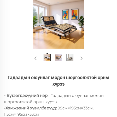
Гадаадын оюунлаг модон шоргоолжтой орны
хүрээ
- Бүтээгдэхүүний нэр :
Гадаадын оюунлаг модон
шоргоолжтой орны хүрээ
-Хэмжээний хувилбарууд:
99см×195см×33см,
115см×195см×33см