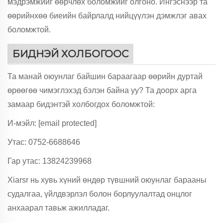
мэдрэмжийг өөрчлөх боломжийг олгоно. Ингэснээр та
өөрийнхөө биеийн байрлалд нийцүүлэн дэмжлэг авах
боломжтой.
БИДНЭЙ ХОЛБОГООС
Та манай оюунлаг байшин бараагаар өөрийн дуртай
өрөөгөө чимэглэхэд бэлэн байна уу? Та доорх арга
замаар бидэнтэй холбогдох боломжтой:
И-мэйл:
[email protected]
Утас: 0752-6688646
Гар утас: 13824239968
Xiarsr нь хувь хүний өндөр түвшний оюунлаг барааны
судалгаа, үйлдвэрлэл болон борлуулалтад онцлог
анхаарал тавьж ажилладаг.