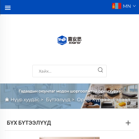
MN
Гадаадын оюунлаг модон шоргоолжтой орны хүрээ
Нүүр хуудас
>
Бүтээлүүд
>
Орны Хүрээ
>
Гадаадын оюунлаг модон шоргоолжтой орны хүрээ
БҮХ БҮТЭЭЛҮҮД