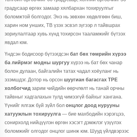
градусаар өргөх замаар хялбархан тохируулгыг
боломжтой болгодог. Энэ нь зөвхөн хөдөлгөөн биш,
харин ном унших, ТВ үзэх эсвэл зүгээр л тайвшрах
зориулалтаар хувь хүнд тохирсон тааламжийг бүтээх
явдал юм.
Үндсэн бодисоор бүтээгдсэн
бат бөх төмрийн хүрээ
ба лийрмэг модны шургуу
хүрээ нь бат бөх чанар
болон дулаан, байгалийн татах чадал хоёуланг нь
эзэмшдэг. Дотор нь орсон
шуугиан багасгах TPE
холбогчид
зарим чийдийн өөрчлөлт нь танай орчны
тайвныг хадгалахын тулд чимээгүй байхыг хангана.
Үүнийг ялгаж буй зүйл бол
онцлог доод нурууны
хатуужлын тохируулга
— бие махбодийн хэрэгцээ,
сонирхолд нийцүүлэн өргөн хэсэгт дэмжлэг үзүүлэх
боломжийг олгодог онцлог шинж юм. Шууд үйлдвэрээс