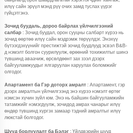
илүү сайн эрүүл мэнд рүү очих замд туслах үүрэг
гүйцэтгэнэ.
Зочид буудаль, дороо байрлах үйлчилгээний
салбар
: Зочид буудал, орон сууцны салбарт хүрээ нь
зочид өөртөө илүү сайн мэдрэмж төрүүлдэг. Энэхүү
бүтээгдэхүүнийг престижтэй зочид буудлууд эсвэл B&B-
д нэмэлт болгон суурилуулж, өрөөний тохижилтыг шинэ
түвшинд аваачиж, өрсөлдөөнт зах зээл дээрх
байгууламжуудыг ялгаруулан харуулах боломжийг
олгодог.
Апартамент ба Гэр доторх амралт
: Апартамент, гэр
дээрх амралтын үйлчилгээнд энэ хүрээ нэмэлт өртөг
нэмсэн хүчин зүйл юм. Энэ нь байшин байгууламжийн
татамжийг нэмэгдүүлж, зочидод амрах чанарыг илүү
өндөр түвшинд хүргэх замаар тэдний амралтыг илүү
люкстай болгодог.
Шууд борлуулалт ба Бэлэг
: Үйлдвэрийн шууд