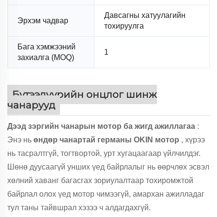
Давсагны хатуулагийн
Эрхэм чадвар
тохируулга
Бага хэмжээний
1
захиалга (MOQ)
Бүтээдүүрийн онцлог шинж
чанарууд
Дээд зэргийн чанарын мотор ба жигд ажиллагаа
:
Энэ нь
өндөр чанартай германы OKIN мотор
, хүрээ
нь тасралтгүй, тогтвортой, урт хугацаагаар үйлчилдэг.
Шөнө дуусаагүй унших үед байрлалыг нь өөрчлөх эсвэл
хөлний хаванг багасгах зориулалтаар тохиромжтой
байрлал олох үед мотор чимээгүй, амархан ажилладаг
тул таны тайвшрал хэзээ ч алдагдахгүй.