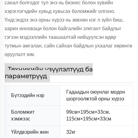
санал болгодог тул энэ нь бизнес болон хувийн
хэрэглэгчдийн хувьд хувьсах боломжийг олгоно.
Үндсэндээ энэ орны хүрээ нь зөвхөн нэг л зүйл биш,
харин инноваци болон байгалийн элегант байдлыг
гэгээн мэдээллийн таашаалтай нийцүүлсэн өдөр
тутмын амгалан, сайн сайхан байдлын ухаалаг хөрөнгө
оруулалт юм.
Техникийн үзүүлэлтүүд ба
параметрүүд
Гадаадын оюунлаг модон
Бүтээдийн нэр
шоргоолжтой орны хүрээ
Боломжит
99см×195см×33см,
хэмжээс
115см×195см×33см
Үйлдвэрийн жин
32кг