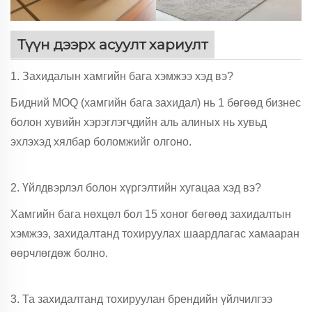
Түүн дээрх асуулт хариулт
1. Захидалын хамгийн бага хэмжээ хэд вэ?
Бидний MOQ (хамгийн бага захидал) нь 1 бөгөөд бизнес
болон хувийн хэрэглэгчдийн аль алиных нь хувьд
эхлэхэд хялбар боломжийг олгоно.
2. Үйлдвэрлэл болон хүргэлтийн хугацаа хэд вэ?
Хамгийн бага нөхцөл бол 15 хоног бөгөөд захидалтын
хэмжээ, захидалтанд тохируулах шаардлагас хамааран
өөрчлөгдөж болно.
3. Та захидалтанд тохируулан брендийн үйлчилгээ