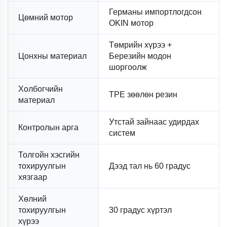
Германы импортлогдсон
Цөмний мотор
OKIN мотор
Төмрийн хүрээ +
Цонхны материал
Березийн модон
шоргоолж
Холбогчийн
TPE зөөлөн резин
материал
Утстай зайнаас удирдах
Контролын арга
систем
Толгойн хэсгийн
тохируулгын
Дээд тал нь 60 градус
хязгаар
Хөлний
тохируулгын
30 градус хүртэл
хүрээ