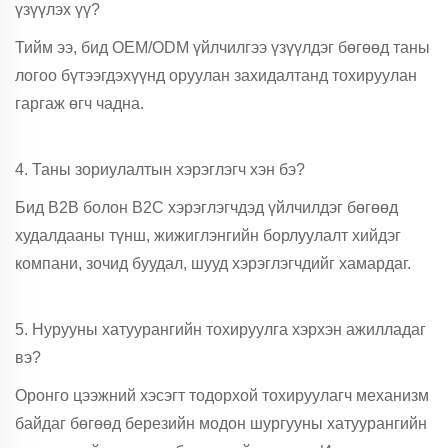
үзүүлэх үү?
Тийм ээ, бид OEM/ODM үйлчилгээ үзүүлдэг бөгөөд таны
логоо бүтээгдэхүүнд оруулан захидалтанд тохируулан
гаргаж өгч чадна.
4. Таны зориулалтын хэрэглэгч хэн бэ?
Бид B2B болон B2C хэрэглэгчдэд үйлчилдэг бөгөөд
худалдааны түнш, жижиглэнгийн борлуулалт хийдэг
компани, зочид буудал, шууд хэрэглэгчдийг хамардаг.
5. Нурууны хатуурангийн тохируулга хэрхэн ажилладаг
вэ?
Оронго цээжний хэсэгт тодорхой тохируулагч механизм
байдаг бөгөөд березийн модон шургууны хатуурангийн