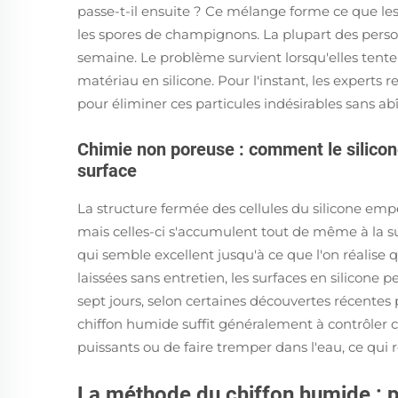
passe-t-il ensuite ? Ce mélange forme ce que les
les spores de champignons. La plupart des pers
semaine. Le problème survient lorsqu'elles tent
matériau en silicone. Pour l'instant, les exper
pour éliminer ces particules indésirables sans ab
Chimie non poreuse : comment le silicon
surface
La structure fermée des cellules du silicone e
mais celles-ci s'accumulent tout de même à la sur
qui semble excellent jusqu'à ce que l'on réalis
laissées sans entretien, les surfaces en silicon
sept jours, selon certaines découvertes récente
chiffon humide suffit généralement à contrôler 
puissants ou de faire tremper dans l'eau, ce qui 
La méthode du chiffon humide : po