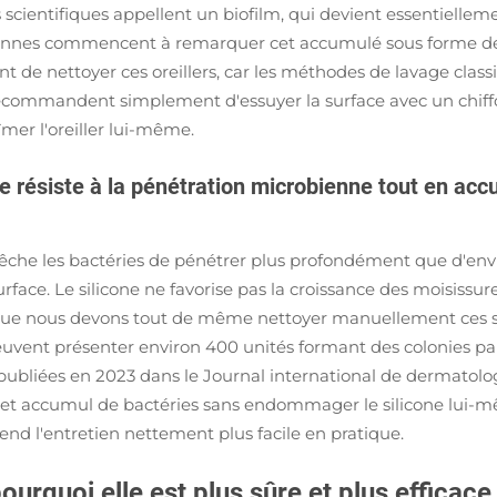
 scientifiques appellent un biofilm, qui devient essentiellem
onnes commencent à remarquer cet accumulé sous forme de t
ent de nettoyer ces oreillers, car les méthodes de lavage c
ts recommandent simplement d'essuyer la surface avec un chif
îmer l'oreiller lui-même.
e résiste à la pénétration microbienne tout en ac
mpêche les bactéries de pénétrer plus profondément que d'en
face. Le silicone ne favorise pas la croissance des moisissur
e que nous devons tout de même nettoyer manuellement ces su
e peuvent présenter environ 400 unités formant des colonies 
s publiées en 2023 dans le Journal international de dermat
cet accumul de bactéries sans endommager le silicone lui-mêm
rend l'entretien nettement plus facile en pratique.
urquoi elle est plus sûre et plus efficac