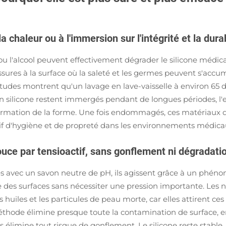
a chaleur ou à l'immersion sur l'intégrité et la durab
ou l'alcool peuvent effectivement dégrader le silicone médica
ssures à la surface où la saleté et les germes peuvent s'accu
tudes montrent qu'un lavage en lave-vaisselle à environ 65 d
s en silicone restent immergés pendant de longues périodes, l'
ormation de la forme. Une fois endommagés, ces matériaux dev
ctif d'hygiène et de propreté dans les environnements médica
ouce par tensioactif, sans gonflement ni dégradat
s avec un savon neutre de pH, ils agissent grâce à un phénomè
asse des surfaces sans nécessiter une pression importante. Le
 huiles et les particules de peau morte, car elles attirent 
éthode élimine presque toute la contamination de surface, en
s élimine tout risque de gonflement. Le silicone reste stable,