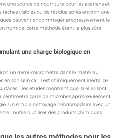
ent une source de nourriture pour les acariens et
aches visibles ou de résidus après environ une
lassiques peuvent endommager progressivement le
fon humide, cette méthode étant la plus sûre
cumulant une charge biologique en
viron un demi-micromètre dans le matériau,
es en son sein car il est chimiquement inerte, ce
rfaces. Des études montrent que, si elles sont
par centimètre carré de microbes après seulement
ologie. Un simple nettoyage hebdomadaire avec un
e. Inutile d'utiliser des produits chimiques
e que les autres méthodes pour les