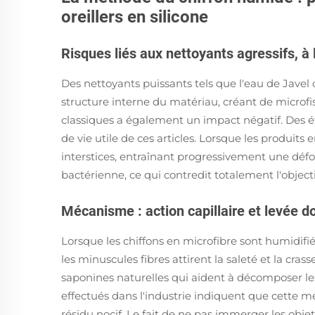
oreillers en silicone
Risques liés aux nettoyants agressifs, à l
Des nettoyants puissants tels que l'eau de Javel 
structure interne du matériau, créant de microfi
classiques a également un impact négatif. Des é
de vie utile de ces articles. Lorsque les produit
interstices, entraînant progressivement une déf
bactérienne, ce qui contredit totalement l'obje
Mécanisme : action capillaire et levée d
Lorsque les chiffons en microfibre sont humidifié
les minuscules fibres attirent la saleté et la cr
saponines naturelles qui aident à décomposer les
effectués dans l'industrie indiquent que cette m
résidu nocif. Le fait de ne pas immerger les objet