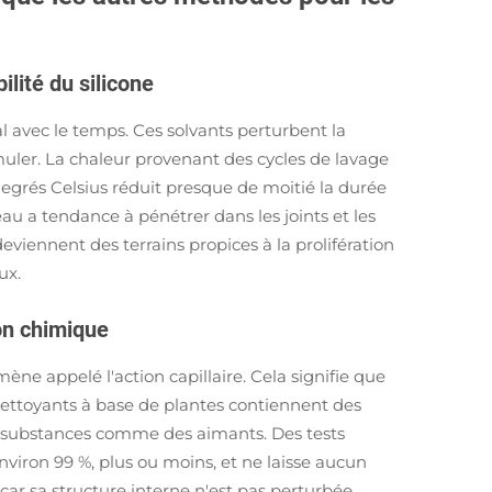
ilité du silicone
l avec le temps. Ces solvants perturbent la
muler. La chaleur provenant des cycles de lavage
egrés Celsius réduit presque de moitié la durée
eau a tendance à pénétrer dans les joints et les
iennent des terrains propices à la prolifération
ux.
ion chimique
ne appelé l'action capillaire. Cela signifie que
s nettoyants à base de plantes contiennent des
ces substances comme des aimants. Des tests
viron 99 %, plus ou moins, et ne laisse aucun
 car sa structure interne n'est pas perturbée