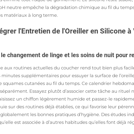
 pH neutre empêche la dégradation chimique au fil du temps,
es matériaux à long terme.
égrer l'Entretien de l'Oreiller en Silicone
e changement de linge et les soins de nuit pour re
cone aux routines actuelles du coucher rend tout bien plus fac
minutes supplémentaires pour essuyer la surface de l’oreille
e squames cutanées au fil du temps. Ce calendrier hebdoma
séparément. Essayez plutôt d’associer cette tâche au rituel 
isissez un chiffon légèrement humide et passez-le rapidement
e sur des routines déjà établies, ce qui favorise leur péren
rce globalement les bonnes pratiques d’hygiène. Des études i
u’elle est associée à d’autres habitudes qu’elles font déjà r