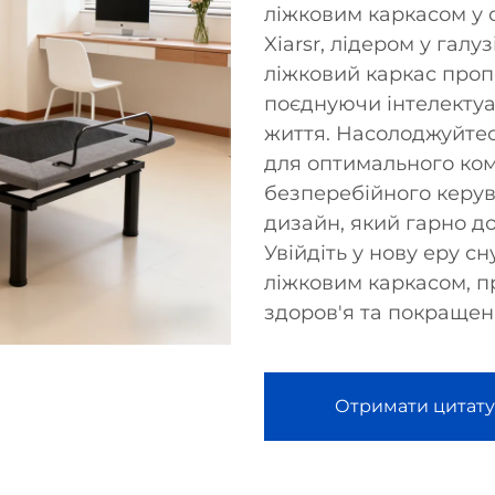
ліжковим каркасом у 
Xiarsr, лідером у галу
ліжковий каркас проп
поєднуючи інтелектуа
життя. Насолоджуйте
для оптимального комф
безперебійного керу
дизайн, який гарно до
Увійдіть у нову еру 
ліжковим каркасом, 
здоров'я та покращен
Отримати цитату