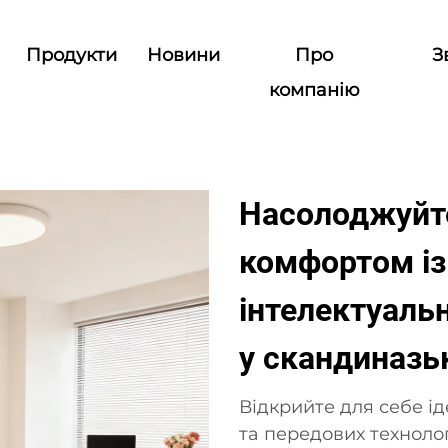
Продукти
Новини
Про
З
компанію
Насолоджуйт
комфортом і
інтелектуаль
у скандиназь
Відкрийте для себе і
та передових техноло