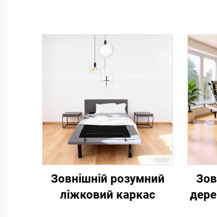
Зовнішній розумний
Зов
ліжковий каркас
дере
л