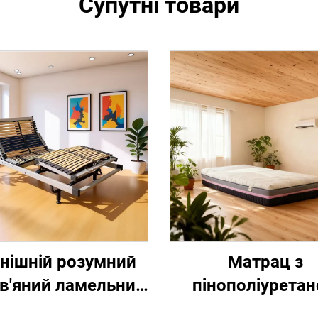
Супутні товари
нішній розумний
Матрац з
в'яний ламельний
пінополіурета
іжковий каркас