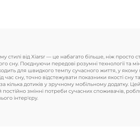
у стилі від Xiarsr — це набагато більше, ніж просто 
го сну. Поєднуючи передові розумні технології та м
одить для швидкого темпу сучасного життя, у якому м
 час сну, точно відстежувати показники якості сну т
за кілька дотиків у зручному мобільному додатку. Це
й постійно змінні потреби сучасних споживачів, роб
ого інтер'єру.