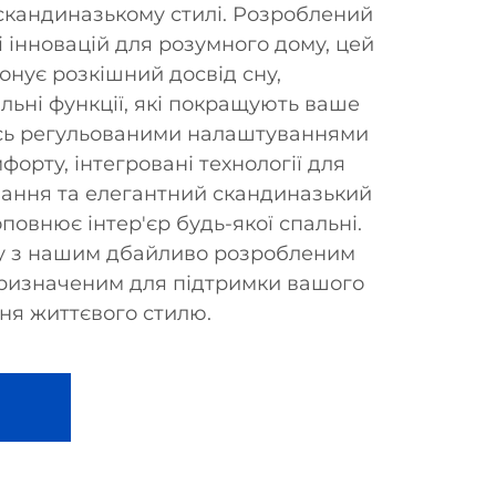
скандиназькому стилі. Розроблений
зі інновацій для розумного дому, цей
онує розкішний досвід сну,
льні функції, які покращують ваше
сь регульованими налаштуваннями
орту, інтегровані технології для
вання та елегантний скандиназький
повнює інтер'єр будь-якої спальні.
сну з нашим дбайливо розробленим
призначеним для підтримки вашого
ня життєвого стилю.