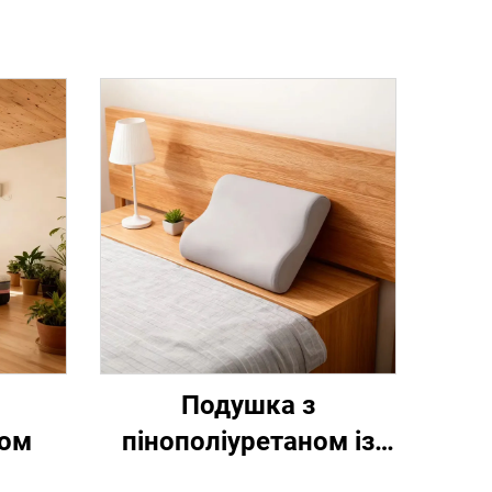
Подушка з
ном
пінополіуретаном із
регулюванням