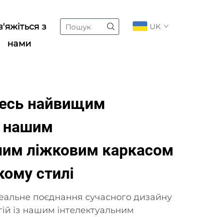
в'яжіться з
UK
нами
есь найвищим
з нашим
ним ліжковим каркасом
кому стилі
деальне поєднання сучасного дизайну
гій із нашим інтелектуальним