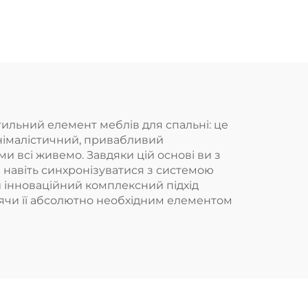
температури
стильний елемент меблів для спальні: це
інімалістичний, привабливий
и всі живемо. Завдяки цій основі ви з
а навіть синхронізуватися з системою
й інноваційний комплексний підхід
лячи її абсолютно необхідним елементом