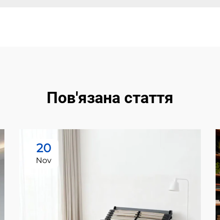
Пов'язана стаття
20
Nov