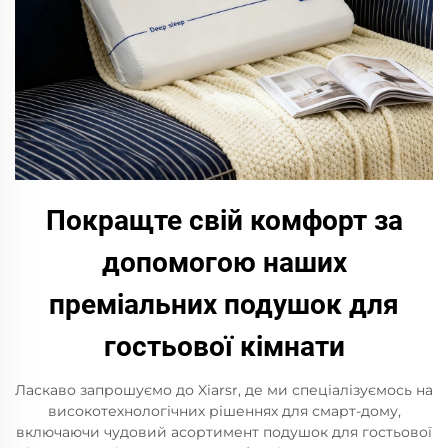
Покращте свій комфорт за
допомогою наших
преміальних подушок для
гостьової кімнати
Ласкаво запрошуємо до Xiarsr, де ми спеціалізуємось на
високотехнологічних рішеннях для смарт-дому,
включаючи чудовий асортимент подушок для гостьової