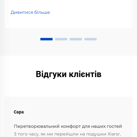
жовтим плямам від поту, жиру та косметики.
Клінічно доведено — покращте гігієну сну вже
Дивитися більше
сьогодні.
Відгуки клієнтів
Сара
Перетворювальний комфорт для наших гостей
З того часу, як ми перейшли на подушки Xiarsr,