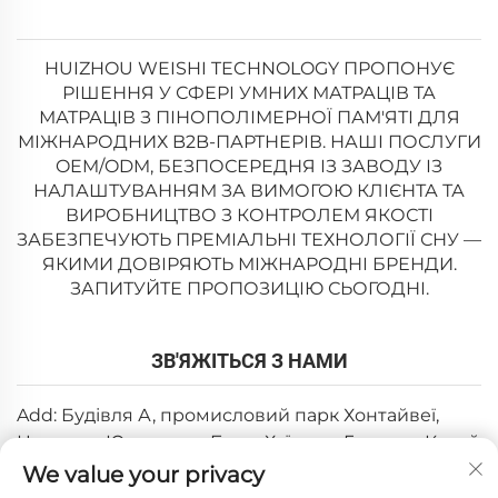
HUIZHOU WEISHI TECHNOLOGY ПРОПОНУЄ
РІШЕННЯ У СФЕРІ УМНИХ МАТРАЦІВ ТА
МАТРАЦІВ З ПІНОПОЛІМЕРНОЇ ПАМ'ЯТІ ДЛЯ
МІЖНАРОДНИХ B2B-ПАРТНЕРІВ. НАШІ ПОСЛУГИ
OEM/ODM, БЕЗПОСЕРЕДНЯ ІЗ ЗАВОДУ ІЗ
НАЛАШТУВАННЯМ ЗА ВИМОГОЮ КЛІЄНТА ТА
ВИРОБНИЦТВО З КОНТРОЛЕМ ЯКОСТІ
ЗАБЕЗПЕЧУЮТЬ ПРЕМІАЛЬНІ ТЕХНОЛОГІЇ СНУ —
ЯКИМИ ДОВІРЯЮТЬ МІЖНАРОДНІ БРЕНДИ.
ЗАПИТУЙТЕ ПРОПОЗИЦІЮ СЬОГОДНІ.
ЗВ'ЯЖІТЬСЯ З НАМИ
Add: Будівля А, промисловий парк Хонтайвеї,
Цзютань, Юаньчжоу, Боло, Хуїчжоу, Гуандун, Китай
We value your privacy
Ел. пошта:
[email protected]