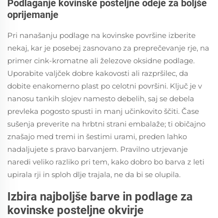
Podlaganje kovinske posteljne odeje za boljše
oprijemanje
Pri nanašanju podlage na kovinske površine izberite
nekaj, kar je posebej zasnovano za preprečevanje rje, na
primer cink-kromatne ali železove oksidne podlage.
Uporabite valjček dobre kakovosti ali razpršilec, da
dobite enakomerno plast po celotni površini. Ključ je v
nanosu tankih slojev namesto debelih, saj se debela
prevleka pogosto spusti in manj učinkovito ščiti. Čase
sušenja preverite na hrbtni strani embalaže; ti običajno
znašajo med tremi in šestimi urami, preden lahko
nadaljujete s pravo barvanjem. Pravilno utrjevanje
naredi veliko razliko pri tem, kako dobro bo barva z leti
upirala rji in sploh dlje trajala, ne da bi se olupila.
Izbira najboljše barve in podlage za
kovinske posteljne okvirje