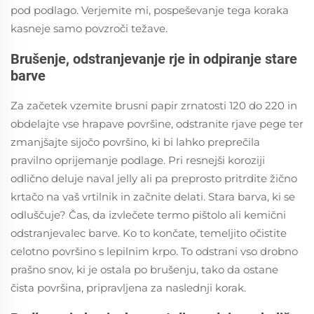
pod podlago. Verjemite mi, pospeševanje tega koraka
kasneje samo povzroči težave.
Brušenje, odstranjevanje rje in odpiranje stare
barve
Za začetek vzemite brusni papir zrnatosti 120 do 220 in
obdelajte vse hrapave površine, odstranite rjave pege ter
zmanjšajte sijočo površino, ki bi lahko preprečila
pravilno oprijemanje podlage. Pri resnejši koroziji
odlično deluje naval jelly ali pa preprosto pritrdite žično
krtačo na vaš vrtilnik in začnite delati. Stara barva, ki se
odluščuje? Čas, da izvlečete termo pištolo ali kemični
odstranjevalec barve. Ko to končate, temeljito očistite
celotno površino s lepilnim krpo. To odstrani vso drobno
prašno snov, ki je ostala po brušenju, tako da ostane
čista površina, pripravljena za naslednji korak.