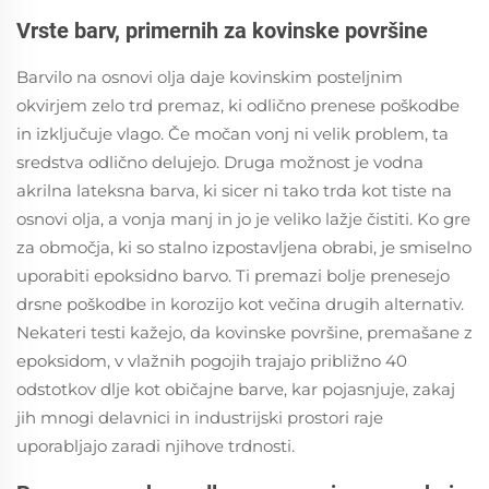
Vrste barv, primernih za kovinske površine
Barvilo na osnovi olja daje kovinskim posteljnim
okvirjem zelo trd premaz, ki odlično prenese poškodbe
in izključuje vlago. Če močan vonj ni velik problem, ta
sredstva odlično delujejo. Druga možnost je vodna
akrilna lateksna barva, ki sicer ni tako trda kot tiste na
osnovi olja, a vonja manj in jo je veliko lažje čistiti. Ko gre
za območja, ki so stalno izpostavljena obrabi, je smiselno
uporabiti epoksidno barvo. Ti premazi bolje prenesejo
drsne poškodbe in korozijo kot večina drugih alternativ.
Nekateri testi kažejo, da kovinske površine, premašane z
epoksidom, v vlažnih pogojih trajajo približno 40
odstotkov dlje kot običajne barve, kar pojasnjuje, zakaj
jih mnogi delavnici in industrijski prostori raje
uporabljajo zaradi njihove trdnosti.