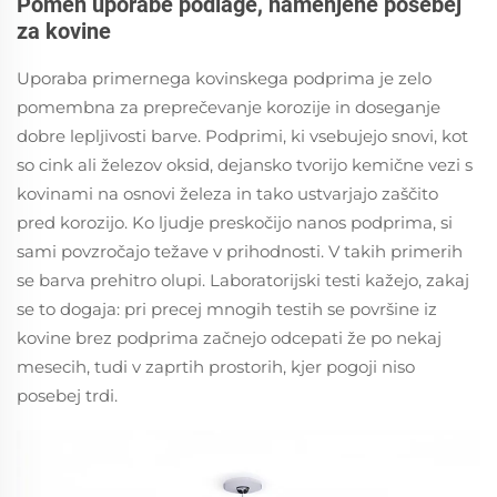
Pomen uporabe podlage, namenjene posebej
za kovine
Uporaba primernega kovinskega podprima je zelo
pomembna za preprečevanje korozije in doseganje
dobre lepljivosti barve. Podprimi, ki vsebujejo snovi, kot
so cink ali železov oksid, dejansko tvorijo kemične vezi s
kovinami na osnovi železa in tako ustvarjajo zaščito
pred korozijo. Ko ljudje preskočijo nanos podprima, si
sami povzročajo težave v prihodnosti. V takih primerih
se barva prehitro olupi. Laboratorijski testi kažejo, zakaj
se to dogaja: pri precej mnogih testih se površine iz
kovine brez podprima začnejo odcepati že po nekaj
mesecih, tudi v zaprtih prostorih, kjer pogoji niso
posebej trdi.