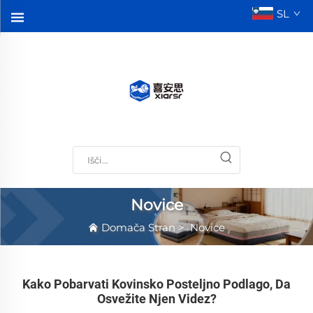
SL
Novice
Domača Stran
>
Novice
Kako Pobarvati Kovinsko Posteljno Podlago, Da
Osvežite Njen Videz?