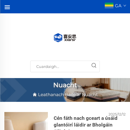
GA
Nuacht
Leathanach Baile
>
Nuacht
2025/12/12
Cén fáth nach gceart a úsáid
glantóirí láidir ar Bholgáin