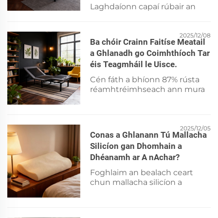
Laghdaíonn capaí rúbair an
fhuaim go leith 70% agus
feabhsaíonn sé an staidiúlacht.
Foghlaim conas a laghdaíonn
2025/12/08
Ba chóir Crainn Faitíse Meatail
fuaimneáil an uimhir dhibéil
a Ghlanadh go Coimhthíoch Tar
agus cosnóidh sí an urlár.
éis Teagmháil le Uisce.
Foghlaim níos mó.
Cén fáth a bhíonn 87% rústa
réamhtréimhseach ann mura
ghlanfar ach 5 nóiméad?
Foghlaim conas a bhíonn
tuirse folaithe i bpointí agus i
mbainteanna trí ghníomh
2025/12/05
Conas a Ghlanann Tú Mallacha
capaillíleachta—agus conas
Silicíon gan Dhomhain a
cosc a chur le corróidín sula
Dhéanamh ar A nAchar?
dtosóidh sé. Glan go hiomlán
anois.
Foghlaim an bealach ceart
chun mallacha silicíon a
ghlanadh gan damáiste a
dhéanamh ar a n-achar. Bain
úsáid as modhanna sábháilte