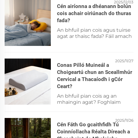
agus seachain na botúin
2025/12/03
Cén airíonna a dhéanann bolún
coitianta a ghlanann tréimhse
cois achair oiriúnach do thuras
maireachtála na mallach.
fada?
Foghlaim níos mó anois.
An bhfuil pian cois agus tuirse
agat ar thaisc fada? Fáil amach
ar na gnéithe eorgranacha atá
faoi thacar eolaíochta—fóim
chuimhne, suímh oiriúnaithe,
tacú ar an taobh—ar laghdú
2025/11/27
Conas Pilló Muineál a
40% ar thuirse agus ar chosc
Choigeartú chun an Sceallmhúr
stréineanna ar an ngarbhach.
Cervical a Thacaíodh i gCór
Faigh an treoir iomlán do
chumas taistil chomhfhearta.
Ceart?
An bhfuil pian cois ag an
mhaingin agat? Foghlaim
conas do bholún cois a oiriúnú
chun líneáil oiriúnach den
ghairbhach muiceach a bhaint
2025/11/26
Cén Fáth Go gcaithfidh Tú
amach—cuireadh ar chumas
Coinníollacha Réalta Díreach a
taighde oriotach. Laghdaigh