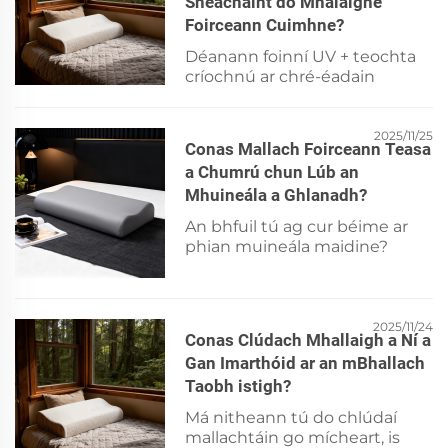
Sheachaint do Mhalaighe
crithlacht agus ceannphainíní
anois.
Foirceann Cuimhne?
Déanann foinní UV + teochta
críochnú ar chré-éadain
mhéidhreacha 3x níos tapúla—
ag cúisithe le buíochas,
craiceáil & scaoileadh VOC
2025/11/25
Conas Mallach Foirceann Teasa
taisc. Coinnigh
a Chumrú chun Lúb an
comhdhéanamh an philló &
Mhuineála a Ghlanadh?
cáilíocht aer inmheánach.
Foghlaim conas tirliú go
An bhfuil tú ag cur béime ar
sábháilte.
phian muineála maidine?
Foghlaim conas do mhallaigh
foriceann cuimhne a chumrú
le haghaidh ailínithe ceart
cervacal—cuireadh ar aghaidh
2025/11/24
Conas Clúdach Mhallaigh a Ní a
ag eolaíocht an chodlais. Faigh
Gan Imarthóid ar an mBhallach
leideanna saincheaptha
Taobh istigh?
céime-malartaithe anois.
Má nitheann tú do chlúdaí
mallachtáin go mícheart, is