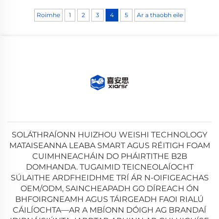
choinneáil ar feabhas le
haghaidh fadtéarma forbartha.
Roimhe
1
2
3
4
5
Ar a thaobh eile
Cosnaigh do infheistíocht
anois.
SOLÁTHRAÍONN HUIZHOU WEISHI TECHNOLOGY
MATAISEANNA LEABA SMART AGUS RÉITIGH FOAM
CUIMHNEACHÁIN DO PHÁIRTITHE B2B
DOMHANDA. TUGAIMID TEICNEOLAÍOCHT
SÚLAITHE ARDFHEIDHME TRÍ ÁR N-OIFIGEACHAS
OEM/ODM, SAINCHEAPADH GO DÍREACH ÓN
BHFOIRGNEAMH AGUS TÁIRGEADH FAOI RIALÚ
CÁILÍOCHTA—AR A MBÍONN DÓIGH AG BRANDAÍ