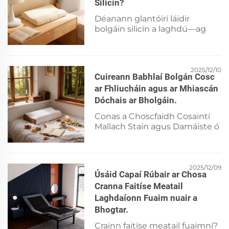
Silicín?
Déanann glantóirí láidir
bolgáin silicín a laghdú—ag
scaoileadh silicéiní a chuirtear
isteach ar chiall na heolaíochta
agus VOCs. Cosnóidh tú do
chraiceann, do chnapaí, agus
2025/12/10
Cuireann Babhlaí Bolgán Cosc
do shaoirse le glantacht pH-
ar Fhliucháin agus ar Mhiascán
neodrach nó ar leibhéal bia.
Dóchais ar Bholgáin.
Foghlaim modhanna sábháilte
anois.
Conas a Choscfaidh Cosaintí
Mallach Stain agus Damáiste ó
Thuirse Cén fáth a bhíonn
cosaintí mallach mar bhacáil
tábhachtach i gcoinne na
rudaí go léir a fhágaimid ar ár
2025/12/09
Úsáid Capaí Rúbair ar Chosa
mallacha gach oíche—
Cranna Faitíse Meatail
olannacha comhaid, toilte, fiú
Laghdaíonn Fuaim nuair a
roinnt salainn...
Bhogtar.
Crainn faitíse meatail fuaimní?