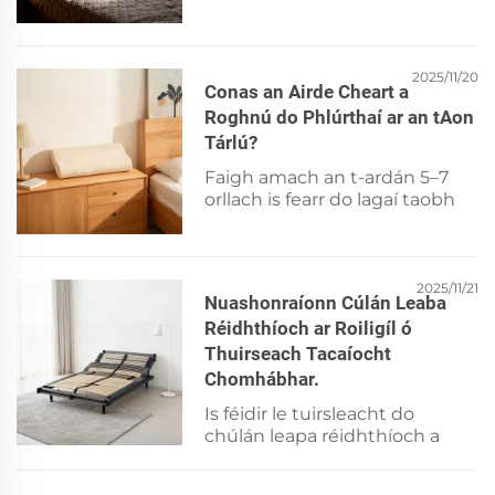
féidir leis sin moldú, eachnaí
agus damáiste don
inmhealladh mallachtáin.
Foghlaim ar ár modh 5-chéime
2025/11/20
Conas an Airde Cheart a
tábhachtaithe chun uiligí a
Roghnú do Phlúrthaí ar an tAon
dhéanamh go sábháilte agus
Tárlú?
go héifeachtach. Íoslódáil do
liosta seiceála cúram anseo.
Faigh amach an t-ardán 5–7
orllach is fearr do lagaí taobh
chun an muicne agus an
cnámh ardh a ailíniú. Seachain
pian le leideanna ar airde
bunaithe ar leithead na
2025/11/21
Nuashonraíonn Cúlán Leaba
gcosán agus ar do phostúilín.
Réidhthíoch ar Roiligíl ó
Aimsigh do mhéid foirfe.
Thuirseach Tacaíocht
Chomhábhar.
Is féidir le tuirsleacht do
chúlán leapa réidhthíoch a
scriosadh. Foghlaim cá háit a
chur é agus conas damáiste a