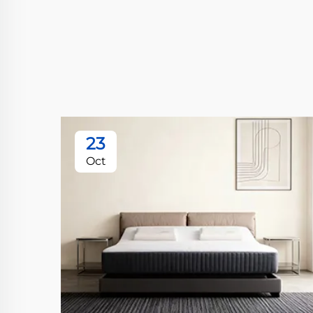
23
Oct