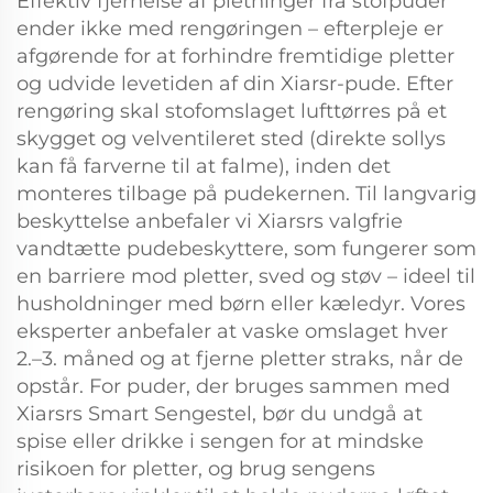
Effektiv fjernelse af pletninger fra stofpuder
ender ikke med rengøringen – efterpleje er
afgørende for at forhindre fremtidige pletter
og udvide levetiden af din Xiarsr-pude. Efter
rengøring skal stofomslaget lufttørres på et
skygget og velventileret sted (direkte sollys
kan få farverne til at falme), inden det
monteres tilbage på pudekernen. Til langvarig
beskyttelse anbefaler vi Xiarsrs valgfrie
vandtætte pudebeskyttere, som fungerer som
en barriere mod pletter, sved og støv – ideel til
husholdninger med børn eller kæledyr. Vores
eksperter anbefaler at vaske omslaget hver
2.–3. måned og at fjerne pletter straks, når de
opstår. For puder, der bruges sammen med
Xiarsrs Smart Sengestel, bør du undgå at
spise eller drikke i sengen for at mindske
risikoen for pletter, og brug sengens