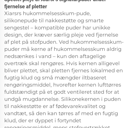
fjernelse af pletter
Xiarsrs hukommelsesskum-pude,
silikonepude til nakkestøtte og smarte
sengestel – kompatible puder har unikke
design, der kræver særlig pleje ved fjernelse
af plet på stofpuden. Ved hukommelsesskum-
puder må kerne af hukommelsesskum aldrig
nedsænkes i vand – kun den aftagelige
overtræk skal rengøres. Hvis kernen alligevel
bliver plettet, skal pletten fjernes lokalmed en
fugtig klud og små mængder iltbaseret
rengøringsmiddel, hvorefter kernen lufttørres
fuldstændigt på et godt ventileret sted for at
undgå mugdannelse. Silikonekernen i puden
til nakkestøtte er af fødevarekvalitet og
vandtæt, så den kan tørres af med en fugtig
klud, der er dyppet i fortyndet
rengøringsmiddel, mens stofovertrækket