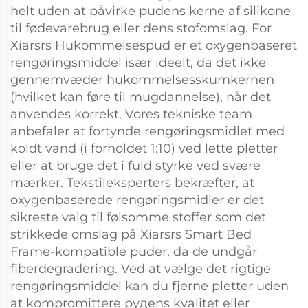
helt uden at påvirke pudens kerne af silikone
til fødevarebrug eller dens stofomslag. For
Xiarsrs Hukommelsespud er et oxygenbaseret
rengøringsmiddel især ideelt, da det ikke
gennemvæder hukommelsesskumkernen
(hvilket kan føre til mugdannelse), når det
anvendes korrekt. Vores tekniske team
anbefaler at fortynde rengøringsmidlet med
koldt vand (i forholdet 1:10) ved lette pletter
eller at bruge det i fuld styrke ved svære
mærker. Tekstileksperters bekræfter, at
oxygenbaserede rengøringsmidler er det
sikreste valg til følsomme stoffer som det
strikkede omslag på Xiarsrs Smart Bed
Frame-kompatible puder, da de undgår
fiberdegradering. Ved at vælge det rigtige
rengøringsmiddel kan du fjerne pletter uden
at kompromittere pудens kvalitet eller