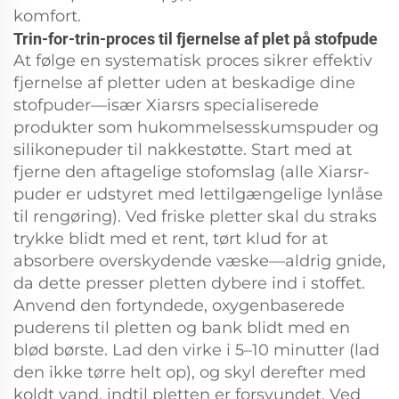
komfort.
Trin-for-trin-proces til fjernelse af plet på stofpude
At følge en systematisk proces sikrer effektiv
fjernelse af pletter uden at beskadige dine
stofpuder—især Xiarsrs specialiserede
produkter som hukommelsesskumspuder og
silikonepuder til nakkestøtte. Start med at
fjerne den aftagelige stofomslag (alle Xiarsr-
puder er udstyret med lettilgængelige lynlåse
til rengøring). Ved friske pletter skal du straks
trykke blidt med et rent, tørt klud for at
absorbere overskydende væske—aldrig gnide,
da dette presser pletten dybere ind i stoffet.
Anvend den fortyndede, oxygenbaserede
puderens til pletten og bank blidt med en
blød børste. Lad den virke i 5–10 minutter (lad
den ikke tørre helt op), og skyl derefter med
koldt vand, indtil pletten er forsvundet. Ved