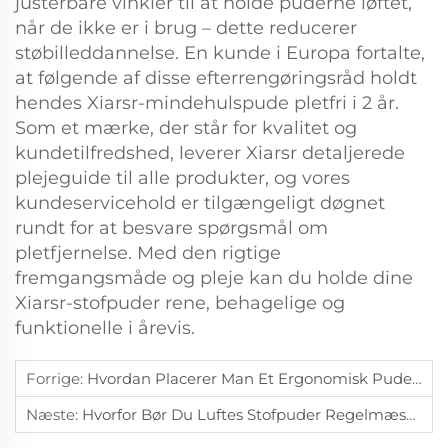
justerbare vinkler til at holde puderne løftet,
når de ikke er i brug – dette reducerer
støbilleddannelse. En kunde i Europa fortalte,
at følgende af disse efterrengøringsråd holdt
hendes Xiarsr-mindehulspude pletfri i 2 år.
Som et mærke, der står for kvalitet og
kundetilfredshed, leverer Xiarsr detaljerede
plejeguide til alle produkter, og vores
kundeservicehold er tilgængeligt døgnet
rundt for at besvare spørgsmål om
pletfjernelse. Med den rigtige
fremgangsmåde og pleje kan du holde dine
Xiarsr-stofpuder rene, behagelige og
funktionelle i årevis.
Forrige:
Hvordan Placerer Man Et Ergonomisk Pude Til Dem, Der Sover På Ryggen?
Næste:
Hvorfor Bør Du Luftes Stofpuder Regelmæssigt For At Holde Dem Friske?