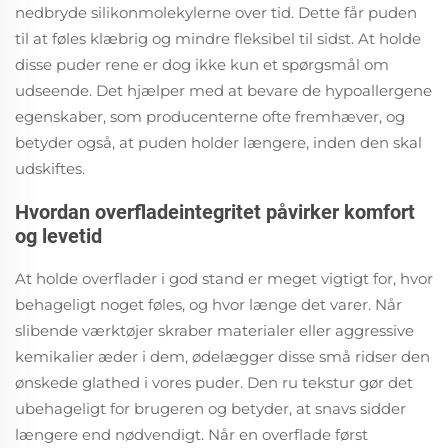
nedbryde silikonmolekylerne over tid. Dette får puden
til at føles klæbrig og mindre fleksibel til sidst. At holde
disse puder rene er dog ikke kun et spørgsmål om
udseende. Det hjælper med at bevare de hypoallergene
egenskaber, som producenterne ofte fremhæver, og
betyder også, at puden holder længere, inden den skal
udskiftes.
Hvordan overfladeintegritet påvirker komfort
og levetid
At holde overflader i god stand er meget vigtigt for, hvor
behageligt noget føles, og hvor længe det varer. Når
slibende værktøjer skraber materialer eller aggressive
kemikalier æder i dem, ødelægger disse små ridser den
ønskede glathed i vores puder. Den ru tekstur gør det
ubehageligt for brugeren og betyder, at snavs sidder
længere end nødvendigt. Når en overflade først