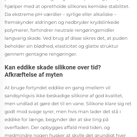
hjælper med at opretholde silikones kemiske stabilitet.
Da ekstreme pH-værdier – syrlige eller alkaliske –
fremskynder aldringen og nedbryder krydslinkede
polymerer, forhindrer neutrale rengøringsmidler
langvarig skade. Ved brug af disse sikres det, at puden
beholder sin blødhed, elasticitet og glatte struktur
gennem gentagne rengøringer.
Kan eddike skade silikone over tid?
Afkræftelse af myten
At bruge fortyndet eddike en gang imellem vil
sandsynligvis ikke beskadige silikone af god kvalitet,
men undlad at gøre det til en vane. Silikone klare sig ret
godt mod svage syrer, men hvis man lader det stå i
eddike for længe, begynder der at ske ting på
overfladen. Der opbygges affald med tiden, og
medmindre nogen husker at skylle det grundigt hver