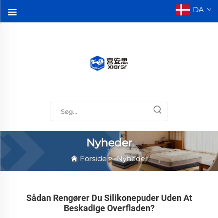
DA
Nyheder
Forside
>
Nyheder
Sådan Rengører Du Silikonepuder Uden At
Beskadige Overfladen?