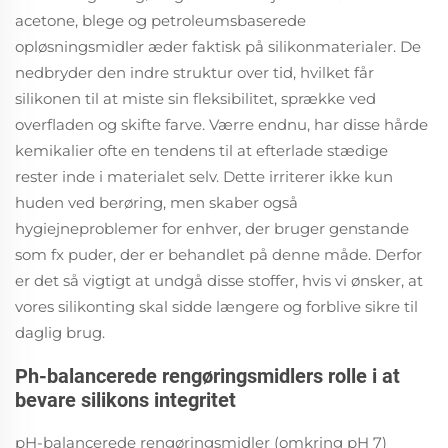
acetone, blege og petroleumsbaserede
opløsningsmidler æder faktisk på silikonmaterialer. De
nedbryder den indre struktur over tid, hvilket får
silikonen til at miste sin fleksibilitet, sprække ved
overfladen og skifte farve. Værre endnu, har disse hårde
kemikalier ofte en tendens til at efterlade stædige
rester inde i materialet selv. Dette irriterer ikke kun
huden ved berøring, men skaber også
hygiejneproblemer for enhver, der bruger genstande
som fx puder, der er behandlet på denne måde. Derfor
er det så vigtigt at undgå disse stoffer, hvis vi ønsker, at
vores silikonting skal sidde længere og forblive sikre til
daglig brug.
Ph-balancerede rengøringsmidlers rolle i at
bevare silikons integritet
pH-balancerede rengøringsmidler (omkring pH 7)