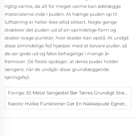
rigtig varme, da alt for meget varme kan ødelægge
materialerne inde i puden. At hænge puden op til
lufttørring er heller ikke altid sikkert. Nogle gange
strækker det puden ud af sin oprindelige form og
skaber svage punkter, hvor skader kan opstå. At undgå
disse almindelige fejl hjælper med at bevare puder, så
de ser gode ud og føles behagelige i mange år
fremover. De fleste opdager, at deres puder holder
længere, når de undgår disse grundlæggende
tørringsfejl.
Forrige:
Et Metal Sengestel Bør Tørres Grundigt Straks Efter Kontakt Med Vand.
Næste:
Hvilke Funktioner Gør En Nakkepude Egnet Til Rejser Over Lange Afstande?