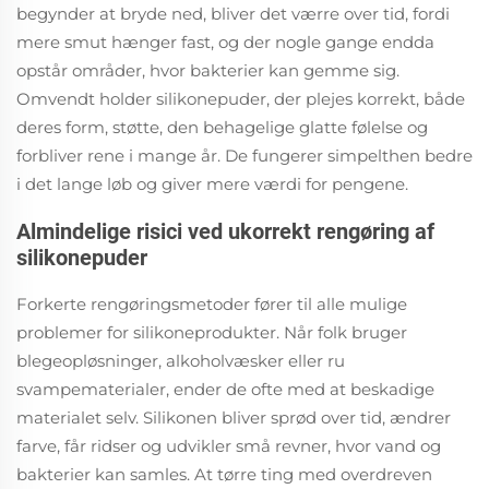
begynder at bryde ned, bliver det værre over tid, fordi
mere smut hænger fast, og der nogle gange endda
opstår områder, hvor bakterier kan gemme sig.
Omvendt holder silikonepuder, der plejes korrekt, både
deres form, støtte, den behagelige glatte følelse og
forbliver rene i mange år. De fungerer simpelthen bedre
i det lange løb og giver mere værdi for pengene.
Almindelige risici ved ukorrekt rengøring af
silikonepuder
Forkerte rengøringsmetoder fører til alle mulige
problemer for silikoneprodukter. Når folk bruger
blegeopløsninger, alkoholvæsker eller ru
svampematerialer, ender de ofte med at beskadige
materialet selv. Silikonen bliver sprød over tid, ændrer
farve, får ridser og udvikler små revner, hvor vand og
bakterier kan samles. At tørre ting med overdreven