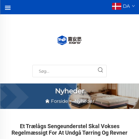
DA
Nyheder
Forside
>
Nyheder
Et Trælågs Sengeunderstel Skal Vokses
Regelmæssigt For At Undgå Tørring Og Revner