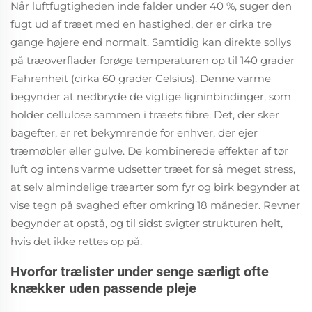
Når luftfugtigheden inde falder under 40 %, suger den
fugt ud af træet med en hastighed, der er cirka tre
gange højere end normalt. Samtidig kan direkte sollys
på træoverflader forøge temperaturen op til 140 grader
Fahrenheit (cirka 60 grader Celsius). Denne varme
begynder at nedbryde de vigtige ligninbindinger, som
holder cellulose sammen i træets fibre. Det, der sker
bagefter, er ret bekymrende for enhver, der ejer
træmøbler eller gulve. De kombinerede effekter af tør
luft og intens varme udsetter træet for så meget stress,
at selv almindelige træarter som fyr og birk begynder at
vise tegn på svaghed efter omkring 18 måneder. Revner
begynder at opstå, og til sidst svigter strukturen helt,
hvis det ikke rettes op på.
Hvorfor trælister under senge særligt ofte
knækker uden passende pleje