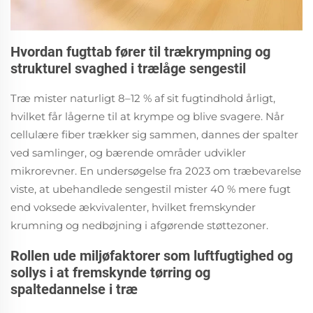
Hvordan fugttab fører til trækrympning og
strukturel svaghed i trælåge sengestil
Træ mister naturligt 8–12 % af sit fugtindhold årligt,
hvilket får lågerne til at krympe og blive svagere. Når
cellulære fiber trækker sig sammen, dannes der spalter
ved samlinger, og bærende områder udvikler
mikrorevner. En undersøgelse fra 2023 om træbevarelse
viste, at ubehandlede sengestil mister 40 % mere fugt
end voksede ækvivalenter, hvilket fremskynder
krumning og nedbøjning i afgørende støttezoner.
Rollen ude miljøfaktorer som luftfugtighed og
sollys i at fremskynde tørring og
spaltedannelse i træ