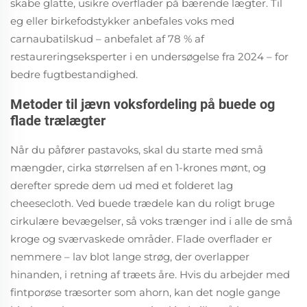
skabe glatte, usikre overflader på bærende lægter. Til
eg eller birkefodstykker anbefales voks med
carnaubatilskud – anbefalet af 78 % af
restaureringseksperter i en undersøgelse fra 2024 – for
bedre fugtbestandighed.
Metoder til jævn voksfordeling på buede og
flade trælægter
Når du påfører pastavoks, skal du starte med små
mængder, cirka størrelsen af en 1-krones mønt, og
derefter sprede dem ud med et folderet lag
cheesecloth. Ved buede trædele kan du roligt bruge
cirkulære bevægelser, så voks trænger ind i alle de små
kroge og sværvaskede områder. Flade overflader er
nemmere – lav blot lange strøg, der overlapper
hinanden, i retning af træets åre. Hvis du arbejder med
fintporøse træsorter som ahorn, kan det nogle gange