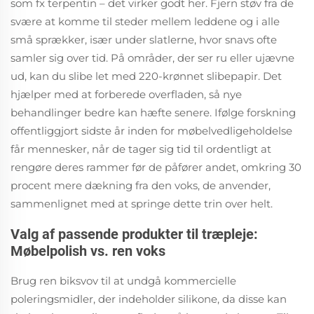
som fx terpentin – det virker godt her. Fjern støv fra de
svære at komme til steder mellem leddene og i alle
små sprækker, især under slatlerne, hvor snavs ofte
samler sig over tid. På områder, der ser ru eller ujævne
ud, kan du slibe let med 220-krønnet slibepapir. Det
hjælper med at forberede overfladen, så nye
behandlinger bedre kan hæfte senere. Ifølge forskning
offentliggjort sidste år inden for møbelvedligeholdelse
får mennesker, når de tager sig tid til ordentligt at
rengøre deres rammer før de påfører andet, omkring 30
procent mere dækning fra den voks, de anvender,
sammenlignet med at springe dette trin over helt.
Valg af passende produkter til træpleje:
Møbelpolish vs. ren voks
Brug ren biksvov til at undgå kommercielle
poleringsmidler, der indeholder silikone, da disse kan