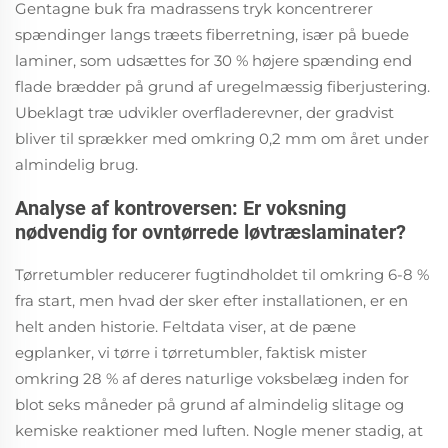
Gentagne buk fra madrassens tryk koncentrerer
spændinger langs træets fiberretning, især på buede
laminer, som udsættes for 30 % højere spænding end
flade brædder på grund af uregelmæssig fiberjustering.
Ubeklagt træ udvikler overfladerevner, der gradvist
bliver til sprækker med omkring 0,2 mm om året under
almindelig brug.
Analyse af kontroversen: Er voksning
nødvendig for ovntørrede løvtræslaminater?
Tørretumbler reducerer fugtindholdet til omkring 6-8 %
fra start, men hvad der sker efter installationen, er en
helt anden historie. Feltdata viser, at de pæne
egplanker, vi tørre i tørretumbler, faktisk mister
omkring 28 % af deres naturlige voksbelæg inden for
blot seks måneder på grund af almindelig slitage og
kemiske reaktioner med luften. Nogle mener stadig, at