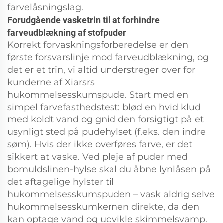
farvelåsningslag.
Forudgående vasketrin til at forhindre
farveudblækning af stofpuder
Korrekt forvaskningsforberedelse er den
første forsvarslinje mod farveudblækning, og
det er et trin, vi altid understreger over for
kunderne af Xiarsrs
hukommelsesskumspude. Start med en
simpel farvefasthedstest: blød en hvid klud
med koldt vand og gnid den forsigtigt på et
usynligt sted på pudehylset (f.eks. den indre
søm). Hvis der ikke overføres farve, er det
sikkert at vaske. Ved pleje af puder med
bomuldslinen-hylse skal du åbne lynlåsen på
det aftagelige hylster til
hukommelsesskumspuden – vask aldrig selve
hukommelsesskumkernen direkte, da den
kan optage vand og udvikle skimmelsvamp.