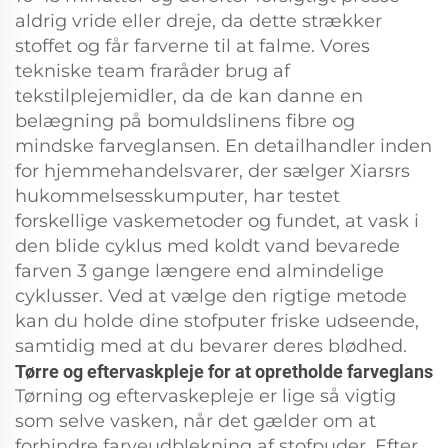
aldrig vride eller dreje, da dette strækker
stoffet og får farverne til at falme. Vores
tekniske team fraråder brug af
tekstilplejemidler, da de kan danne en
belægning på bomuldslinens fibre og
mindske farveglansen. En detailhandler inden
for hjemmehandelsvarer, der sælger Xiarsrs
hukommelsesskumputer, har testet
forskellige vaskemetoder og fundet, at vask i
den blide cyklus med koldt vand bevarede
farven 3 gange længere end almindelige
cyklusser. Ved at vælge den rigtige metode
kan du holde dine stofputer friske udseende,
samtidig med at du bevarer deres blødhed.
Tørre og eftervaskpleje for at opretholde farveglans
Tørning og eftervaskepleje er lige så vigtig
som selve vasken, når det gælder om at
forhindre farveudblekning af stofpuder. Efter