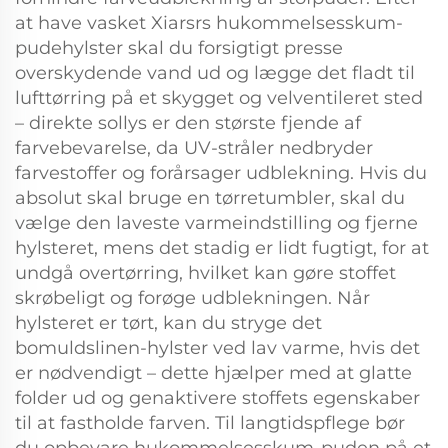
at have vasket Xiarsrs hukommelsesskum-
pudehylster skal du forsigtigt presse
overskydende vand ud og lægge det fladt til
lufttørring på et skygget og velventileret sted
– direkte sollys er den største fjende af
farvebevarelse, da UV-stråler nedbryder
farvestoffer og forårsager udblekning. Hvis du
absolut skal bruge en tørretumbler, skal du
vælge den laveste varmeindstilling og fjerne
hylsteret, mens det stadig er lidt fugtigt, for at
undgå overtørring, hvilket kan gøre stoffet
skrøbeligt og forøge udblekningen. Når
hylsteret er tørt, kan du stryge det
bomuldslinen-hylster ved lav varme, hvis det
er nødvendigt – dette hjælper med at glatte
folder ud og genaktivere stoffets egenskaber
til at fastholde farven. Til langtidspflege bør
du opbevare hukommelsesskum-puden på et